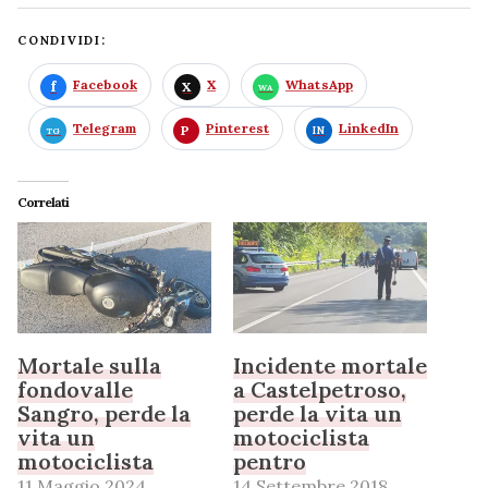
CONDIVIDI:
Facebook
X
WhatsApp
Telegram
Pinterest
LinkedIn
Correlati
Mortale sulla
Incidente mortale
fondovalle
a Castelpetroso,
Sangro, perde la
perde la vita un
vita un
motociclista
motociclista
pentro
11 Maggio 2024
14 Settembre 2018