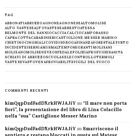
TAG
ABBONATI
ABRUZZO
AGNONE
AGNONESE
ALTOMOLISE
ALTO VASTESE
ALTOVASTESE
ARRESTO
ATESSA
BELMONTE DEL SANNIO
CACCIA
CALCIO
CAMPOBASSO
CAPRACOTTA
CARABINIERI
CASTIGLIONE MESSER MARINO
CHIETINO
CINGHIALI
COVID19
DROGA
FINANZA
FORESTALE
FURTO
INCIDENTE
ISERNIA
M5S
MALTEMPO
MIGRANTI
MOLISANI
MOLISANO
MOLISE
NEVE
OSPEDALE
POLIZIA
PROFUGHI
SANITÀ
SCHIAVI DI ABRUZZO
SCUOLA
SELECONTROLLO
TERMOLI
VASTESE
VASTO
VENAFRO
VIABILITÀ
VIGILI DEL FUOCO
COMMENTI RECENTI
kimQqpDzdFadDXrkHWJAJiY
su
“Il mare non porta
fiori”, la presentazione del libro di Lina Colacillo
nella “sua” Castiglione Messer Marino
kimQqpDzdFadDXrkHWJAJiY
su
Smarriscono il
sentiero e restano bloccati in quota sul Matese,