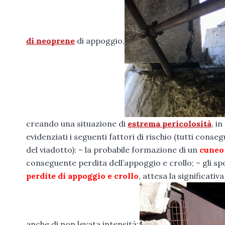
di neoprene
di appoggio,
creando una situazione di
estrema pericolosità
, i
evidenziati i seguenti fattori di rischio (tutti cons
del viadotto): – la probabile formazione di un
cuneo 
conseguente perdita dell’appoggio e crollo; – gli s
perdite di appoggio e crollo
, attesa la significati
anche di non levata intensità;