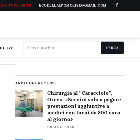
CCOUNT PREMIUM
ECODELLALTOMOLISE@GMAIL.COM
Cerca
Chirurgia al "Caracciolo", Greco: «Servirà solo a pagare prestazioni aggiuntive a medici con turni da 800 euro al giorno»
CERCA
nel
sito
ARTICOLI RECENTI
Chirurgia al “Caracciolo”,
Greco: «Servirà solo a pagare
prestazioni aggiuntive a
medici con turni da 800 euro
al giorno»
08 AGO 2026