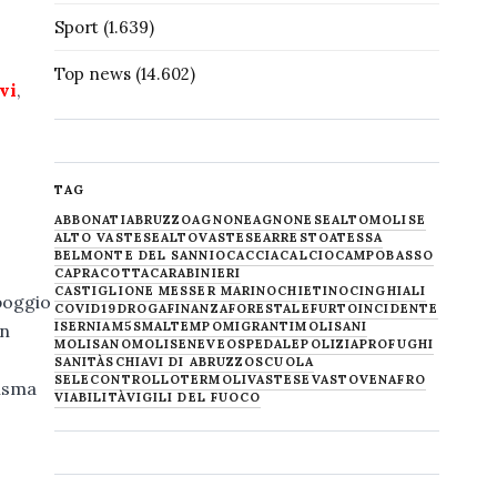
Sport
(1.639)
Top news
(14.602)
vi
,
TAG
ABBONATI
ABRUZZO
AGNONE
AGNONESE
ALTOMOLISE
ALTO VASTESE
ALTOVASTESE
ARRESTO
ATESSA
BELMONTE DEL SANNIO
CACCIA
CALCIO
CAMPOBASSO
CAPRACOTTA
CARABINIERI
CASTIGLIONE MESSER MARINO
CHIETINO
CINGHIALI
ppoggio
COVID19
DROGA
FINANZA
FORESTALE
FURTO
INCIDENTE
ISERNIA
M5S
MALTEMPO
MIGRANTI
MOLISANI
on
MOLISANO
MOLISE
NEVE
OSPEDALE
POLIZIA
PROFUGHI
SANITÀ
SCHIAVI DI ABRUZZO
SCUOLA
SELECONTROLLO
TERMOLI
VASTESE
VASTO
VENAFRO
sisma
VIABILITÀ
VIGILI DEL FUOCO