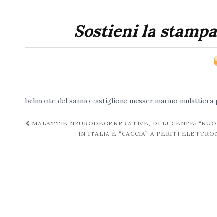
Sostieni la stampa
belmonte del sannio
castiglione messer marino
mulattiera
Navigazione
MALATTIE NEURODEGENERATIVE, DI LUCENTE: “NUOV
IN ITALIA È “CACCIA” A PERITI ELETT
post