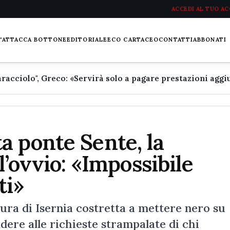
ACCEDI AL TUO A
L'ATTACCA BOTTONE
EDITORIALE
ECO CARTACEO
CONTATTI
ABBONATI
a ponte Sente, la
l’ovvio: «Impossibile
ti»
 di Isernia costretta a mettere nero su
dere alle richieste strampalate di chi