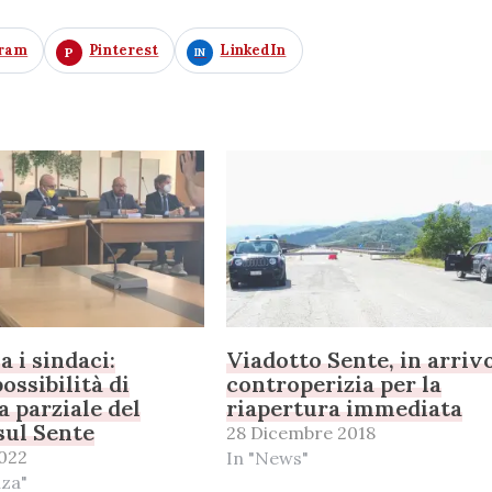
gram
Pinterest
LinkedIn
a i sindaci:
Viadotto Sente, in arrivo
ossibilità di
controperizia per la
a parziale del
riapertura immediata
sul Sente
28 Dicembre 2018
022
In "News"
nza"