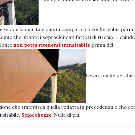
ostegno della quarta e quinta campata provocherebbe, parim
gue che, stante i sopraelencati fattori di rischio, – chiude 
 Sente
non potrà ritenersi transitabile
prima del
Ovvio, anche perché
ione che smentisca quella redatta in precedenza e che cert
nsitabile.
Sciocchezze
. Nulla di più.