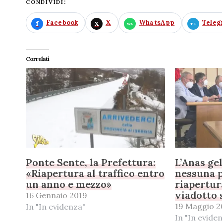
CONDIVIDI:
Facebook
X
WhatsApp
Tele
Correlati
Ponte Sente, la Prefettura:
L’Anas gel
«Riapertura al traffico entro
nessuna p
un anno e mezzo»
riapertur
viadotto 
16 Gennaio 2019
19 Maggio 2
In "In evidenza"
In "In evide