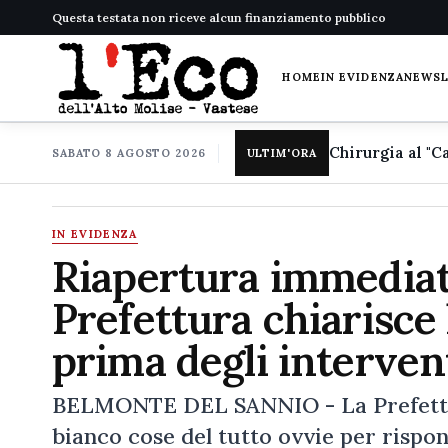
Questa testata non riceve alcun finanziamento pubblico
HOME
IN EVIDENZA
NEWS
SABATO 8 AGOSTO 2026
ULTIM'ORA
IN EVIDENZA
Riapertura immediat
Prefettura chiarisce 
prima degli interven
BELMONTE DEL SANNIO - La Prefettura
bianco cose del tutto ovvie per rispon