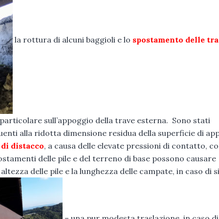
la rottura di alcuni baggioli e lo
spostamento delle tra
n particolare sull’appoggio della trave esterna. Sono stati
eguenti alla ridotta dimensione residua della superficie di a
di distacco
, a causa delle elevate pressioni di contatto, c
postamenti delle pile e del terreno di base possono causare
va altezza delle pile e la lunghezza delle campate, in caso di 
– una pur modesta traslazione, in caso di