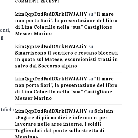
COMMENTI RECENTI
kimQqpDzdFadDXrkHWJAJiY
su
“Il mare
non porta fiori”, la presentazione del libro
di Lina Colacillo nella “sua” Castiglione
enti,
Messer Marino
il
kimQqpDzdFadDXrkHWJAJiY
su
Smarriscono il sentiero e restano bloccati
in quota sul Matese, escursionisti tratti in
salvo dal Soccorso alpino
kimQqpDzdFadDXrkHWJAJiY
su
“Il mare
non porta fiori”, la presentazione del libro
di Lina Colacillo nella “sua” Castiglione
Messer Marino
ifichi
kimQqpDzdFadDXrkHWJAJiY
su
Schlein:
«Pagare di più medici e infermieri per
lavorare nelle aree interne. I soldi?
Togliendoli dal ponte sullo stretto di
Messina»