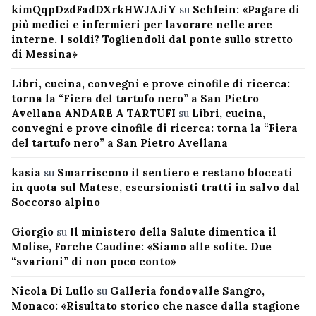
kimQqpDzdFadDXrkHWJAJiY
su
Schlein: «Pagare di
più medici e infermieri per lavorare nelle aree
interne. I soldi? Togliendoli dal ponte sullo stretto
di Messina»
Libri, cucina, convegni e prove cinofile di ricerca:
torna la “Fiera del tartufo nero” a San Pietro
Avellana ANDARE A TARTUFI
su
Libri, cucina,
convegni e prove cinofile di ricerca: torna la “Fiera
del tartufo nero” a San Pietro Avellana
kasia
su
Smarriscono il sentiero e restano bloccati
in quota sul Matese, escursionisti tratti in salvo dal
Soccorso alpino
Giorgio
su
Il ministero della Salute dimentica il
Molise, Forche Caudine: «Siamo alle solite. Due
“svarioni” di non poco conto»
Nicola Di Lullo
su
Galleria fondovalle Sangro,
Monaco: «Risultato storico che nasce dalla stagione