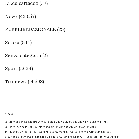
L'Eco cartaceo
(37)
News
(42.657)
PUBBLIREDAZIONALE
(25)
Scuola
(534)
Senza categoria
(2)
Sport
(1.639)
Top news
(14.598)
TAG
ABBONATI
ABRUZZO
AGNONE
AGNONESE
ALTOMOLISE
ALTO VASTESE
ALTOVASTESE
ARRESTO
ATESSA
BELMONTE DEL SANNIO
CACCIA
CALCIO
CAMPOBASSO
CAPRACOTTA
CARABINIERI
CASTIGLIONE MESSER MARINO