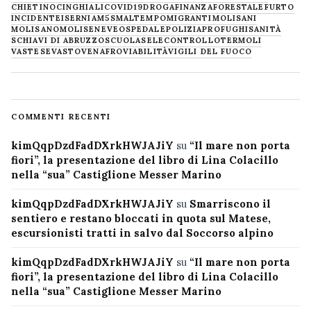
CHIETINO
CINGHIALI
COVID19
DROGA
FINANZA
FORESTALE
FURTO
INCIDENTE
ISERNIA
M5S
MALTEMPO
MIGRANTI
MOLISANI
MOLISANO
MOLISE
NEVE
OSPEDALE
POLIZIA
PROFUGHI
SANITÀ
SCHIAVI DI ABRUZZO
SCUOLA
SELECONTROLLO
TERMOLI
VASTESE
VASTO
VENAFRO
VIABILITÀ
VIGILI DEL FUOCO
COMMENTI RECENTI
kimQqpDzdFadDXrkHWJAJiY
su
“Il mare non porta
fiori”, la presentazione del libro di Lina Colacillo
nella “sua” Castiglione Messer Marino
kimQqpDzdFadDXrkHWJAJiY
su
Smarriscono il
sentiero e restano bloccati in quota sul Matese,
escursionisti tratti in salvo dal Soccorso alpino
kimQqpDzdFadDXrkHWJAJiY
su
“Il mare non porta
fiori”, la presentazione del libro di Lina Colacillo
nella “sua” Castiglione Messer Marino