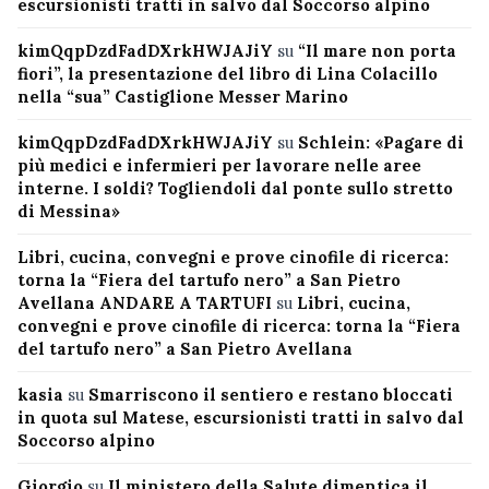
escursionisti tratti in salvo dal Soccorso alpino
kimQqpDzdFadDXrkHWJAJiY
su
“Il mare non porta
fiori”, la presentazione del libro di Lina Colacillo
nella “sua” Castiglione Messer Marino
kimQqpDzdFadDXrkHWJAJiY
su
Schlein: «Pagare di
più medici e infermieri per lavorare nelle aree
interne. I soldi? Togliendoli dal ponte sullo stretto
di Messina»
Libri, cucina, convegni e prove cinofile di ricerca:
torna la “Fiera del tartufo nero” a San Pietro
Avellana ANDARE A TARTUFI
su
Libri, cucina,
convegni e prove cinofile di ricerca: torna la “Fiera
del tartufo nero” a San Pietro Avellana
kasia
su
Smarriscono il sentiero e restano bloccati
in quota sul Matese, escursionisti tratti in salvo dal
Soccorso alpino
Giorgio
su
Il ministero della Salute dimentica il