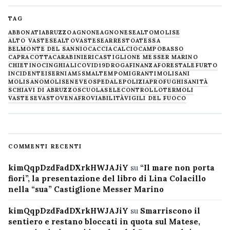
TAG
ABBONATI
ABRUZZO
AGNONE
AGNONESE
ALTOMOLISE
ALTO VASTESE
ALTOVASTESE
ARRESTO
ATESSA
BELMONTE DEL SANNIO
CACCIA
CALCIO
CAMPOBASSO
CAPRACOTTA
CARABINIERI
CASTIGLIONE MESSER MARINO
CHIETINO
CINGHIALI
COVID19
DROGA
FINANZA
FORESTALE
FURTO
INCIDENTE
ISERNIA
M5S
MALTEMPO
MIGRANTI
MOLISANI
MOLISANO
MOLISE
NEVE
OSPEDALE
POLIZIA
PROFUGHI
SANITÀ
SCHIAVI DI ABRUZZO
SCUOLA
SELECONTROLLO
TERMOLI
VASTESE
VASTO
VENAFRO
VIABILITÀ
VIGILI DEL FUOCO
COMMENTI RECENTI
kimQqpDzdFadDXrkHWJAJiY
su
“Il mare non porta
fiori”, la presentazione del libro di Lina Colacillo
nella “sua” Castiglione Messer Marino
kimQqpDzdFadDXrkHWJAJiY
su
Smarriscono il
sentiero e restano bloccati in quota sul Matese,