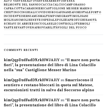
ALTO VASTESE
ALTOVASTESE
ARRESTO
ATESSA
BELMONTE DEL SANNIO
CACCIA
CALCIO
CAMPOBASSO
CAPRACOTTA
CARABINIERI
CASTIGLIONE MESSER MARINO
CHIETINO
CINGHIALI
COVID19
DROGA
FINANZA
FORESTALE
FURTO
INCIDENTE
ISERNIA
M5S
MALTEMPO
MIGRANTI
MOLISANI
MOLISANO
MOLISE
NEVE
OSPEDALE
POLIZIA
PROFUGHI
SANITÀ
SCHIAVI DI ABRUZZO
SCUOLA
SELECONTROLLO
TERMOLI
VASTESE
VASTO
VENAFRO
VIABILITÀ
VIGILI DEL FUOCO
COMMENTI RECENTI
kimQqpDzdFadDXrkHWJAJiY
su
“Il mare non porta
fiori”, la presentazione del libro di Lina Colacillo
nella “sua” Castiglione Messer Marino
kimQqpDzdFadDXrkHWJAJiY
su
Smarriscono il
sentiero e restano bloccati in quota sul Matese,
escursionisti tratti in salvo dal Soccorso alpino
kimQqpDzdFadDXrkHWJAJiY
su
“Il mare non porta
fiori”, la presentazione del libro di Lina Colacillo