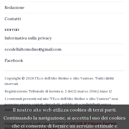
Redazione
Contatti
SERVIZI
Informativa sulla privacy
ecodellaltomolise@gmail.com
Facebook
Copyright © 2026 l'Eco dell'Alto Molise e Alto Vastese. Tutti i diritti
riservati.
Registrazione Tribunale di Isernia n. 2 del 12 marzo 2014 | Anno 12
I contenuti presenti sul sito "l'Eco dell'Alto Molise e Alto Vastese" non
possono essere copiati, riprodotti, pubblicati o redistribuiti senza
Il nostro sito web utilizza cookies di terzi parti.
autorizzazione espressa degli autori.
Continuando la navigazione, si accetta l uso dei cookies
Piattaforma web realizzata e gestita da
VPONE di Vittorio Paoletti
che ci consente di fornire un servizio ottimale e
PRIVACY
CONTATTI
REDAZIONE