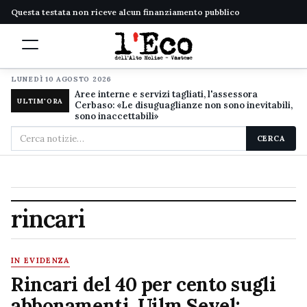
Questa testata non riceve alcun finanziamento pubblico
LUNEDÌ 10 AGOSTO 2026
Aree interne e servizi tagliati, l'assessora
ULTIM'ORA
Cerbaso: «Le disuguaglianze non sono inevitabili,
sono inaccettabili»
Cerca
CERCA
nel
sito
rincari
IN EVIDENZA
Rincari del 40 per cento sugli
abbonamenti, Uilm Sevel: