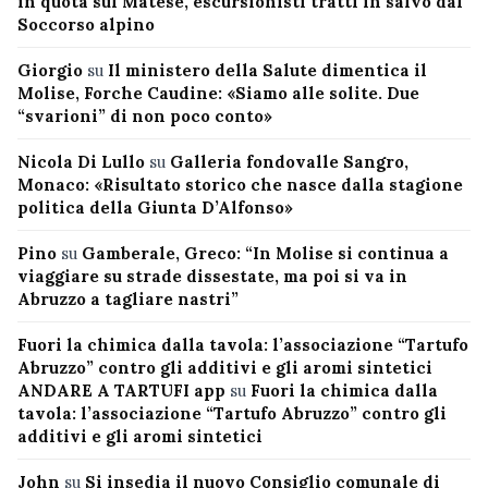
in quota sul Matese, escursionisti tratti in salvo dal
Soccorso alpino
Giorgio
su
Il ministero della Salute dimentica il
Molise, Forche Caudine: «Siamo alle solite. Due
“svarioni” di non poco conto»
Nicola Di Lullo
su
Galleria fondovalle Sangro,
Monaco: «Risultato storico che nasce dalla stagione
politica della Giunta D’Alfonso»
Pino
su
Gamberale, Greco: “In Molise si continua a
viaggiare su strade dissestate, ma poi si va in
Abruzzo a tagliare nastri”
Fuori la chimica dalla tavola: l’associazione “Tartufo
Abruzzo” contro gli additivi e gli aromi sintetici
ANDARE A TARTUFI app
su
Fuori la chimica dalla
tavola: l’associazione “Tartufo Abruzzo” contro gli
additivi e gli aromi sintetici
John
su
Si insedia il nuovo Consiglio comunale di