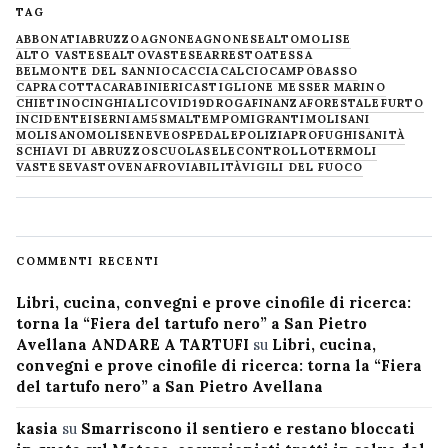
TAG
ABBONATI
ABRUZZO
AGNONE
AGNONESE
ALTOMOLISE
ALTO VASTESE
ALTOVASTESE
ARRESTO
ATESSA
BELMONTE DEL SANNIO
CACCIA
CALCIO
CAMPOBASSO
CAPRACOTTA
CARABINIERI
CASTIGLIONE MESSER MARINO
CHIETINO
CINGHIALI
COVID19
DROGA
FINANZA
FORESTALE
FURTO
INCIDENTE
ISERNIA
M5S
MALTEMPO
MIGRANTI
MOLISANI
MOLISANO
MOLISE
NEVE
OSPEDALE
POLIZIA
PROFUGHI
SANITÀ
SCHIAVI DI ABRUZZO
SCUOLA
SELECONTROLLO
TERMOLI
VASTESE
VASTO
VENAFRO
VIABILITÀ
VIGILI DEL FUOCO
COMMENTI RECENTI
Libri, cucina, convegni e prove cinofile di ricerca:
torna la “Fiera del tartufo nero” a San Pietro
Avellana ANDARE A TARTUFI
su
Libri, cucina,
convegni e prove cinofile di ricerca: torna la “Fiera
del tartufo nero” a San Pietro Avellana
kasia
su
Smarriscono il sentiero e restano bloccati