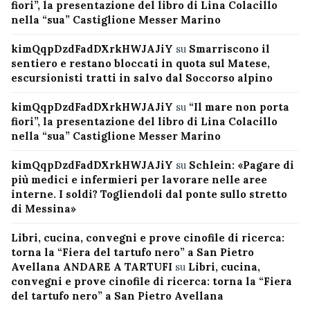
fiori”, la presentazione del libro di Lina Colacillo
nella “sua” Castiglione Messer Marino
kimQqpDzdFadDXrkHWJAJiY
su
Smarriscono il
sentiero e restano bloccati in quota sul Matese,
escursionisti tratti in salvo dal Soccorso alpino
kimQqpDzdFadDXrkHWJAJiY
su
“Il mare non porta
fiori”, la presentazione del libro di Lina Colacillo
nella “sua” Castiglione Messer Marino
kimQqpDzdFadDXrkHWJAJiY
su
Schlein: «Pagare di
più medici e infermieri per lavorare nelle aree
interne. I soldi? Togliendoli dal ponte sullo stretto
di Messina»
Libri, cucina, convegni e prove cinofile di ricerca:
torna la “Fiera del tartufo nero” a San Pietro
Avellana ANDARE A TARTUFI
su
Libri, cucina,
convegni e prove cinofile di ricerca: torna la “Fiera
del tartufo nero” a San Pietro Avellana