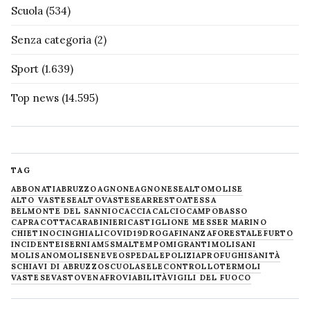
Scuola
(534)
Senza categoria
(2)
Sport
(1.639)
Top news
(14.595)
TAG
ABBONATI
ABRUZZO
AGNONE
AGNONESE
ALTOMOLISE
ALTO VASTESE
ALTOVASTESE
ARRESTO
ATESSA
BELMONTE DEL SANNIO
CACCIA
CALCIO
CAMPOBASSO
CAPRACOTTA
CARABINIERI
CASTIGLIONE MESSER MARINO
CHIETINO
CINGHIALI
COVID19
DROGA
FINANZA
FORESTALE
FURTO
INCIDENTE
ISERNIA
M5S
MALTEMPO
MIGRANTI
MOLISANI
MOLISANO
MOLISE
NEVE
OSPEDALE
POLIZIA
PROFUGHI
SANITÀ
SCHIAVI DI ABRUZZO
SCUOLA
SELECONTROLLO
TERMOLI
VASTESE
VASTO
VENAFRO
VIABILITÀ
VIGILI DEL FUOCO