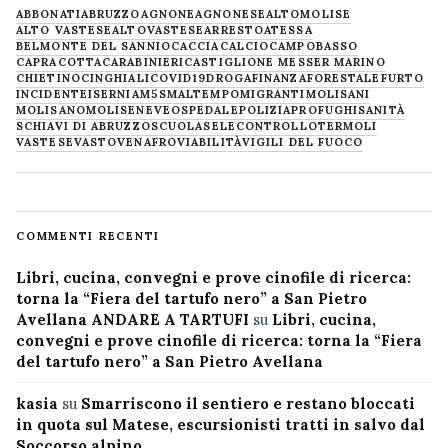
ABBONATI
ABRUZZO
AGNONE
AGNONESE
ALTOMOLISE
ALTO VASTESE
ALTOVASTESE
ARRESTO
ATESSA
BELMONTE DEL SANNIO
CACCIA
CALCIO
CAMPOBASSO
CAPRACOTTA
CARABINIERI
CASTIGLIONE MESSER MARINO
CHIETINO
CINGHIALI
COVID19
DROGA
FINANZA
FORESTALE
FURTO
INCIDENTE
ISERNIA
M5S
MALTEMPO
MIGRANTI
MOLISANI
MOLISANO
MOLISE
NEVE
OSPEDALE
POLIZIA
PROFUGHI
SANITÀ
SCHIAVI DI ABRUZZO
SCUOLA
SELECONTROLLO
TERMOLI
VASTESE
VASTO
VENAFRO
VIABILITÀ
VIGILI DEL FUOCO
COMMENTI RECENTI
Libri, cucina, convegni e prove cinofile di ricerca:
torna la “Fiera del tartufo nero” a San Pietro
Avellana ANDARE A TARTUFI
su
Libri, cucina,
convegni e prove cinofile di ricerca: torna la “Fiera
del tartufo nero” a San Pietro Avellana
kasia
su
Smarriscono il sentiero e restano bloccati
in quota sul Matese, escursionisti tratti in salvo dal
Soccorso alpino