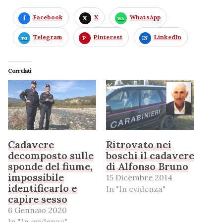
Facebook
X
WhatsApp
Telegram
Pinterest
LinkedIn
Correlati
Cadavere
Ritrovato nei
decomposto sulle
boschi il cadavere
sponde del fiume,
di Alfonso Bruno
impossibile
15 Dicembre 2014
identificarlo e
In "In evidenza"
capire sesso
6 Gennaio 2020
In "In evidenza"