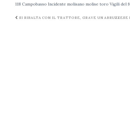
118
Campobasso
Incidente
molisano
molise
toro
Vigili del 
Navigazione
SI RIBALTA CON IL TRATTORE, GRAVE UN ABRUZZESE
post