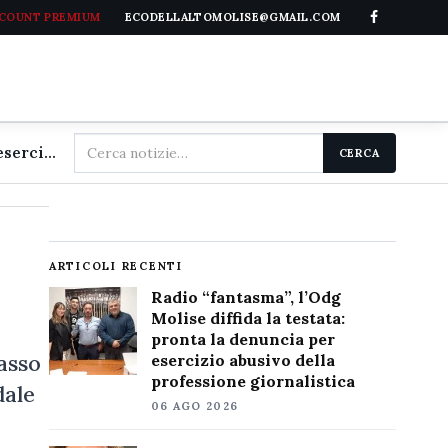
CCOUNT PREMIUM
ECODELLALTOMOLISE@GMAIL.COM
Cerca
Radio "fantasma", l'Odg Molise diffida la testata: pronta la denuncia per esercizio abusivo della professione giornalistica
CERCA
nel
sito
ARTICOLI RECENTI
Radio “fantasma”, l’Odg
Molise diffida la testata:
pronta la denuncia per
asso
esercizio abusivo della
professione giornalistica
dale
06 AGO 2026