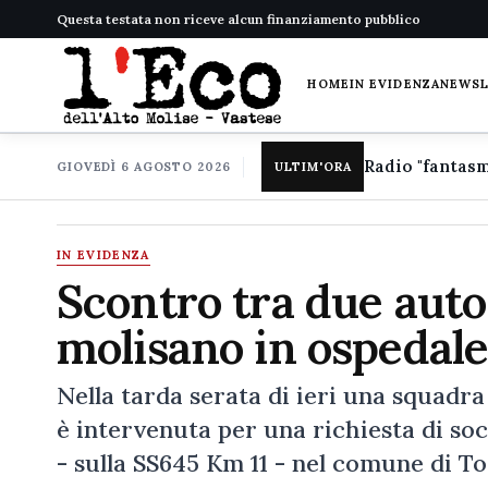
Questa testata non riceve alcun finanziamento pubblico
HOME
IN EVIDENZA
NEWS
GIOVEDÌ 6 AGOSTO 2026
ULTIM'ORA
IN EVIDENZA
Scontro tra due auto:
molisano in ospedal
Nella tarda serata di ieri una squadr
è intervenuta per una richiesta di so
- sulla SS645 Km 11 - nel comune di To