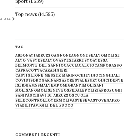
Sport
(1.639)
Top news
(14.595)
A A14
TAG
ABBONATI
ABRUZZO
AGNONE
AGNONESE
ALTOMOLISE
ALTO VASTESE
ALTOVASTESE
ARRESTO
ATESSA
BELMONTE DEL SANNIO
CACCIA
CALCIO
CAMPOBASSO
CAPRACOTTA
CARABINIERI
CASTIGLIONE MESSER MARINO
CHIETINO
CINGHIALI
COVID19
DROGA
FINANZA
FORESTALE
FURTO
INCIDENTE
ISERNIA
M5S
MALTEMPO
MIGRANTI
MOLISANI
MOLISANO
MOLISE
NEVE
OSPEDALE
POLIZIA
PROFUGHI
SANITÀ
SCHIAVI DI ABRUZZO
SCUOLA
SELECONTROLLO
TERMOLI
VASTESE
VASTO
VENAFRO
VIABILITÀ
VIGILI DEL FUOCO
COMMENTI RECENTI