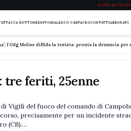
ACCEDI AL TUO A
L'ATTACCA BOTTONE
EDITORIALE
ECO CARTACEO
CONTATTI
ABBONATI
 tre feriti, 25enne
e
a di Vigili del fuoco del comando di Campob
ccorso, precisamente per un incidente stra
ro (CB).…