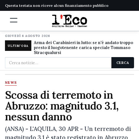
Questa testata non riceve alcun finanziamento pubblico
GIOVEDÌ 6 AGOSTO 2026
Arma dei Carabinieri in lutto: se n'è andato troppo
ULTIM'ORA
presto il luogotenente carica speciale Tommaso
Stracqualursi
Cerca
CERCA
nel
sito
NEWS
Scossa di terremoto in
Abruzzo: magnitudo 3.1,
nessun danno
(ANSA) - L'AQUILA, 30 APR - Un terremoto di
magnitudo 3.1 è stato registrato in Abruzzo,