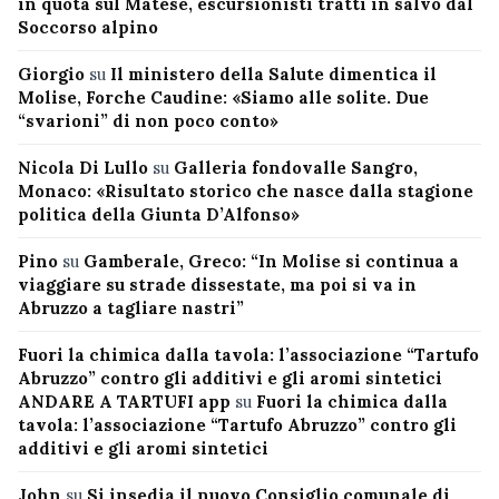
in quota sul Matese, escursionisti tratti in salvo dal
Soccorso alpino
Giorgio
su
Il ministero della Salute dimentica il
Molise, Forche Caudine: «Siamo alle solite. Due
“svarioni” di non poco conto»
Nicola Di Lullo
su
Galleria fondovalle Sangro,
Monaco: «Risultato storico che nasce dalla stagione
politica della Giunta D’Alfonso»
Pino
su
Gamberale, Greco: “In Molise si continua a
viaggiare su strade dissestate, ma poi si va in
Abruzzo a tagliare nastri”
Fuori la chimica dalla tavola: l’associazione “Tartufo
Abruzzo” contro gli additivi e gli aromi sintetici
ANDARE A TARTUFI app
su
Fuori la chimica dalla
tavola: l’associazione “Tartufo Abruzzo” contro gli
additivi e gli aromi sintetici
John
su
Si insedia il nuovo Consiglio comunale di