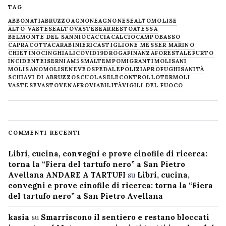
TAG
ABBONATI
ABRUZZO
AGNONE
AGNONESE
ALTOMOLISE
ALTO VASTESE
ALTOVASTESE
ARRESTO
ATESSA
BELMONTE DEL SANNIO
CACCIA
CALCIO
CAMPOBASSO
CAPRACOTTA
CARABINIERI
CASTIGLIONE MESSER MARINO
CHIETINO
CINGHIALI
COVID19
DROGA
FINANZA
FORESTALE
FURTO
INCIDENTE
ISERNIA
M5S
MALTEMPO
MIGRANTI
MOLISANI
MOLISANO
MOLISE
NEVE
OSPEDALE
POLIZIA
PROFUGHI
SANITÀ
SCHIAVI DI ABRUZZO
SCUOLA
SELECONTROLLO
TERMOLI
VASTESE
VASTO
VENAFRO
VIABILITÀ
VIGILI DEL FUOCO
COMMENTI RECENTI
Libri, cucina, convegni e prove cinofile di ricerca:
torna la “Fiera del tartufo nero” a San Pietro
Avellana ANDARE A TARTUFI
su
Libri, cucina,
convegni e prove cinofile di ricerca: torna la “Fiera
del tartufo nero” a San Pietro Avellana
kasia
su
Smarriscono il sentiero e restano bloccati