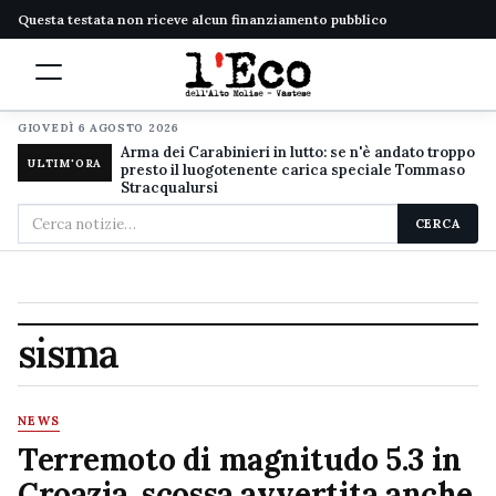
Questa testata non riceve alcun finanziamento pubblico
GIOVEDÌ 6 AGOSTO 2026
Arma dei Carabinieri in lutto: se n'è andato troppo
ULTIM'ORA
presto il luogotenente carica speciale Tommaso
Stracqualursi
Cerca
CERCA
nel
sito
sisma
NEWS
Terremoto di magnitudo 5.3 in
Croazia, scossa avvertita anche