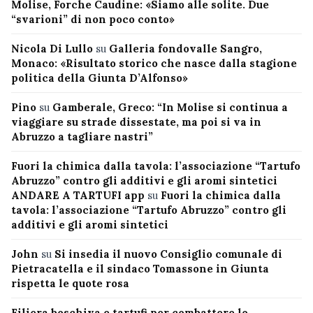
Molise, Forche Caudine: «Siamo alle solite. Due
“svarioni” di non poco conto»
Nicola Di Lullo
su
Galleria fondovalle Sangro,
Monaco: «Risultato storico che nasce dalla stagione
politica della Giunta D’Alfonso»
Pino
su
Gamberale, Greco: “In Molise si continua a
viaggiare su strade dissestate, ma poi si va in
Abruzzo a tagliare nastri”
Fuori la chimica dalla tavola: l’associazione “Tartufo
Abruzzo” contro gli additivi e gli aromi sintetici
ANDARE A TARTUFI app
su
Fuori la chimica dalla
tavola: l’associazione “Tartufo Abruzzo” contro gli
additivi e gli aromi sintetici
John
su
Si insedia il nuovo Consiglio comunale di
Pietracatella e il sindaco Tomassone in Giunta
rispetta le quote rosa
Filiera boschiva e tartufi per combattere lo