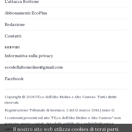
L'attacca Bottone
Abbonamenti EcoPlus
Redazione
Contatti
SERVIZI
Informativa sulla privacy
ecodellaltomolise@gmail.com
Facebook
Copyright © 2026 l'Eco dell'Alto Molise e Alto Vastese. Tutti i diritti
riservati.
Registrazione Tribunale di Isernia n. 2 del 12 marzo 2014 | Anno 12
I contenuti presenti sul sito "l'Eco dell'Alto Molise e Alto Vastese" non
possono essere copiati, riprodotti, pubblicati o redistribuiti senza
Il nostro sito web utilizza cookies di terzi parti.
autorizzazione espressa degli autori.