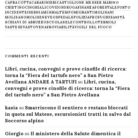
CAPRACOTTA
CARABINIERI
CASTIGLIONE MESSER MARINO
CHIETINO
CINGHIALI
COVID19
DROGA
FINANZA
FORESTALE
FURTO
INCIDENTE
ISERNIA
M5S
MALTEMPO
MIGRANTI
MOLISANI
MOLISANO
MOLISE
NEVE
OSPEDALE
POLIZIA
PROFUGHI
SANITÀ
SCHIAVI DI ABRUZZO
SCUOLA
SELECONTROLLO
TERMOLI
VASTESE
VASTO
VENAFRO
VIABILITÀ
VIGILI DEL FUOCO
COMMENTI RECENTI
Libri, cucina, convegni e prove cinofile di ricerca:
torna la “Fiera del tartufo nero” a San Pietro
Avellana ANDARE A TARTUFI
su
Libri, cucina,
convegni e prove cinofile di ricerca: torna la “Fiera
del tartufo nero” a San Pietro Avellana
kasia
su
Smarriscono il sentiero e restano bloccati
in quota sul Matese, escursionisti tratti in salvo dal
Soccorso alpino
Giorgio
su
Il ministero della Salute dimentica il