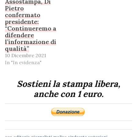
Assostampa, Di
Pietro
confermato
presidente:
“Continueremo a
difendere
l’informazione di
qualità”
10 Dicembre 2021
In "In evidenza"
Sostieni la stampa libera,
anche con 1 euro.
eco
editoria
giornalisti
molise
sindacato
votazioni