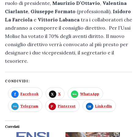
ruolo di presidente,
Maurizio D’Ottavio
,
Valentina
Ciarlante
,
Giuseppe Formato
(professionali),
Isidoro
La Farciola
e
Vittorio Labanca
tra i collaboratori che
andranno a comporre il consiglio direttivo. Per l’Ussi
Molise ha votato il 70% degli aventi diritto. Il nuovo
consiglio direttivo verrà convocato al più presto per
designare i due vicepresidenti, il segretario e il
tesoriere.
CONDIVIDI:
Facebook
X
WhatsApp
Telegram
Pinterest
LinkedIn
Correlati