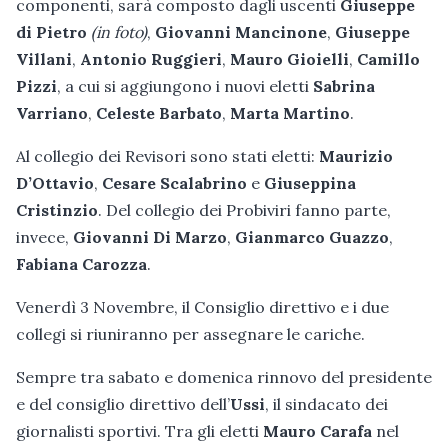
componenti, sarà composto dagli uscenti
Giuseppe
di Pietro
(in foto)
,
Giovanni Mancinone
,
Giuseppe
Villani
,
Antonio Ruggieri
,
Mauro Gioielli
,
Camillo
Pizzi
, a cui si aggiungono i nuovi eletti
Sabrina
Varriano
,
Celeste Barbato
,
Marta Martino
.
Al collegio dei Revisori sono stati eletti:
Maurizio
D’Ottavio
,
Cesare Scalabrino
e
Giuseppina
Cristinzio
. Del collegio dei Probiviri fanno parte,
invece,
Giovanni Di Marzo
,
Gianmarco Guazzo
,
Fabiana Carozza
.
Venerdì 3 Novembre, il Consiglio direttivo e i due
collegi si riuniranno per assegnare le cariche.
Sempre tra sabato e domenica rinnovo del presidente
e del consiglio direttivo dell’
Ussi
, il sindacato dei
giornalisti sportivi. Tra gli eletti
Mauro Carafa
nel