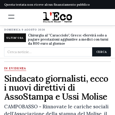
Questa testata non riceve alcun finanziamento pubblico
DOMENICA 9 AGOSTO 2026
Chirurgia al "Caracciolo", Greco: «Servirà solo a
ULTIM'ORA
pagare prestazioni aggiuntive a medici con turni
da 800 euro al giorno»
Cerca
CERCA
nel
sito
IN EVIDENZA
Sindacato giornalisti, ecco
i nuovi direttivi di
AssoStampa e Ussi Molise
CAMPOBASSO - Rinnovate le cariche sociali
dell’Associazione della stampa del Molise, il