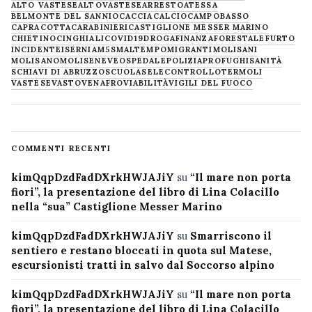
ALTO VASTESE
ALTOVASTESE
ARRESTO
ATESSA
BELMONTE DEL SANNIO
CACCIA
CALCIO
CAMPOBASSO
CAPRACOTTA
CARABINIERI
CASTIGLIONE MESSER MARINO
CHIETINO
CINGHIALI
COVID19
DROGA
FINANZA
FORESTALE
FURTO
INCIDENTE
ISERNIA
M5S
MALTEMPO
MIGRANTI
MOLISANI
MOLISANO
MOLISE
NEVE
OSPEDALE
POLIZIA
PROFUGHI
SANITÀ
SCHIAVI DI ABRUZZO
SCUOLA
SELECONTROLLO
TERMOLI
VASTESE
VASTO
VENAFRO
VIABILITÀ
VIGILI DEL FUOCO
COMMENTI RECENTI
kimQqpDzdFadDXrkHWJAJiY
su
“Il mare non porta
fiori”, la presentazione del libro di Lina Colacillo
nella “sua” Castiglione Messer Marino
kimQqpDzdFadDXrkHWJAJiY
su
Smarriscono il
sentiero e restano bloccati in quota sul Matese,
escursionisti tratti in salvo dal Soccorso alpino
kimQqpDzdFadDXrkHWJAJiY
su
“Il mare non porta
fiori”, la presentazione del libro di Lina Colacillo