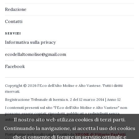
Redazione
Contatti
SERVIZI
Informativa sulla privacy
ecodellaltomolise@gmail.com
Facebook
Copyright © 2026 l'Eco dell'Alto Molise e Alto Vastese. Tutti i diritti
riservati.
Registrazione Tribunale di Isernia n. 2 del 12 marzo 2014 | Anno 12
I contenuti presenti sul sito "l'Eco dell'Alto Molise e Alto Vastese" non
possono essere copiati, riprodotti, pubblicati o redistribuiti senza
Il nostro sito web utilizza cookies di terzi parti.
autorizzazione espressa degli autori.
Continuando la navigazione, si accetta l uso dei cookies
Piattaforma web realizzata e gestita da
VPONE di Vittorio Paoletti
che ci consente di fornire un servizio ottimale e