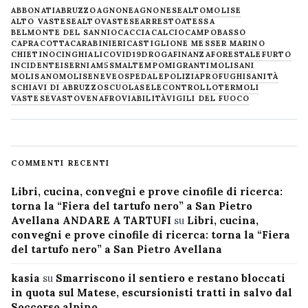
ABBONATI
ABRUZZO
AGNONE
AGNONESE
ALTOMOLISE
ALTO VASTESE
ALTOVASTESE
ARRESTO
ATESSA
BELMONTE DEL SANNIO
CACCIA
CALCIO
CAMPOBASSO
CAPRACOTTA
CARABINIERI
CASTIGLIONE MESSER MARINO
CHIETINO
CINGHIALI
COVID19
DROGA
FINANZA
FORESTALE
FURTO
INCIDENTE
ISERNIA
M5S
MALTEMPO
MIGRANTI
MOLISANI
MOLISANO
MOLISE
NEVE
OSPEDALE
POLIZIA
PROFUGHI
SANITÀ
SCHIAVI DI ABRUZZO
SCUOLA
SELECONTROLLO
TERMOLI
VASTESE
VASTO
VENAFRO
VIABILITÀ
VIGILI DEL FUOCO
COMMENTI RECENTI
Libri, cucina, convegni e prove cinofile di ricerca:
torna la “Fiera del tartufo nero” a San Pietro
Avellana ANDARE A TARTUFI
su
Libri, cucina,
convegni e prove cinofile di ricerca: torna la “Fiera
del tartufo nero” a San Pietro Avellana
kasia
su
Smarriscono il sentiero e restano bloccati
in quota sul Matese, escursionisti tratti in salvo dal
Soccorso alpino