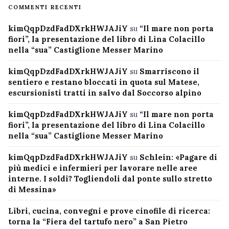
COMMENTI RECENTI
kimQqpDzdFadDXrkHWJAJiY
su
“Il mare non porta
fiori”, la presentazione del libro di Lina Colacillo
nella “sua” Castiglione Messer Marino
kimQqpDzdFadDXrkHWJAJiY
su
Smarriscono il
sentiero e restano bloccati in quota sul Matese,
escursionisti tratti in salvo dal Soccorso alpino
kimQqpDzdFadDXrkHWJAJiY
su
“Il mare non porta
fiori”, la presentazione del libro di Lina Colacillo
nella “sua” Castiglione Messer Marino
kimQqpDzdFadDXrkHWJAJiY
su
Schlein: «Pagare di
più medici e infermieri per lavorare nelle aree
interne. I soldi? Togliendoli dal ponte sullo stretto
di Messina»
Libri, cucina, convegni e prove cinofile di ricerca:
torna la “Fiera del tartufo nero” a San Pietro