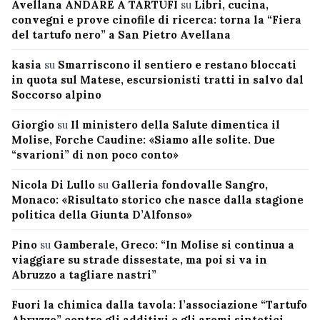
Avellana ANDARE A TARTUFI
su
Libri, cucina,
convegni e prove cinofile di ricerca: torna la “Fiera
del tartufo nero” a San Pietro Avellana
kasia
su
Smarriscono il sentiero e restano bloccati
in quota sul Matese, escursionisti tratti in salvo dal
Soccorso alpino
Giorgio
su
Il ministero della Salute dimentica il
Molise, Forche Caudine: «Siamo alle solite. Due
“svarioni” di non poco conto»
Nicola Di Lullo
su
Galleria fondovalle Sangro,
Monaco: «Risultato storico che nasce dalla stagione
politica della Giunta D’Alfonso»
Pino
su
Gamberale, Greco: “In Molise si continua a
viaggiare su strade dissestate, ma poi si va in
Abruzzo a tagliare nastri”
Fuori la chimica dalla tavola: l’associazione “Tartufo
Abruzzo” contro gli additivi e gli aromi sintetici