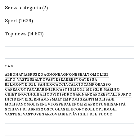
Senza categoria
(2)
Sport
(1.639)
Top news
(14.601)
TAG
ABBONATI
ABRUZZO
AGNONE
AGNONESE
ALTOMOLISE
ALTO VASTESE
ALTOVASTESE
ARRESTO
ATESSA
BELMONTE DEL SANNIO
CACCIA
CALCIO
CAMPOBASSO
CAPRACOTTA
CARABINIERI
CASTIGLIONE MESSER MARINO
CHIETINO
CINGHIALI
COVID19
DROGA
FINANZA
FORESTALE
FURTO
INCIDENTE
ISERNIA
M5S
MALTEMPO
MIGRANTI
MOLISANI
MOLISANO
MOLISE
NEVE
OSPEDALE
POLIZIA
PROFUGHI
SANITÀ
SCHIAVI DI ABRUZZO
SCUOLA
SELECONTROLLO
TERMOLI
VASTESE
VASTO
VENAFRO
VIABILITÀ
VIGILI DEL FUOCO