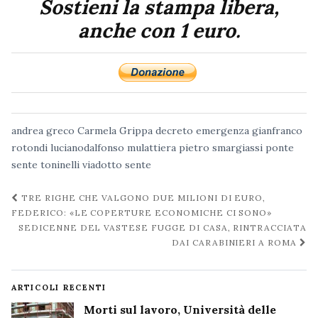
Sostieni la stampa libera,
anche con 1 euro.
andrea greco
Carmela Grippa
decreto emergenza
gianfranco
rotondi
lucianodalfonso
mulattiera
pietro smargiassi
ponte
sente
toninelli
viadotto sente
Navigazione
TRE RIGHE CHE VALGONO DUE MILIONI DI EURO,
post
FEDERICO: «LE COPERTURE ECONOMICHE CI SONO»
SEDICENNE DEL VASTESE FUGGE DI CASA, RINTRACCIATA
DAI CARABINIERI A ROMA
ARTICOLI RECENTI
Morti sul lavoro, Università delle