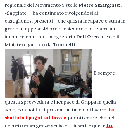
regionale del Movimento 5 stelle
Pietro Smargiassi
.
«Sappiate, – ha continuato rivolgendosi ai
castiglionesi presenti – che questa incapace è stata in
grado in appena 48 ore di chiedere e ottenere un
incontro con il sottosegretario
Dell’Orco
presso il
Ministero guidato da
Toninelli
.
E sempre
questa sprovveduta e incapace di Grippa in quella
sede, con noi tutti presenti al tavolo di lavoro,
ha
sbattuto i pugni sul tavolo
per ottenere che nel
decreto emergenze venissero inserite quelle
tre