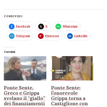
CONDIVIDI:
Facebook
X
WhatsApp
Telegram
Pinterest
LinkedIn
Correlati
Ponte Sente,
Ponte Sente:
Greco e Grippa
l’onorevole
svelano il “giallo”
Grippa torna a
dei finanziamenti
Castiglione con