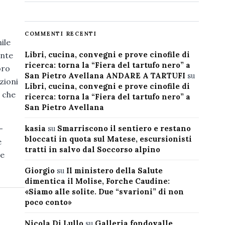
COMMENTI RECENTI
ile
Libri, cucina, convegni e prove cinofile di
ente
ricerca: torna la “Fiera del tartufo nero” a
oro
San Pietro Avellana ANDARE A TARTUFI
su
zioni
Libri, cucina, convegni e prove cinofile di
, che
ricerca: torna la “Fiera del tartufo nero” a
San Pietro Avellana
kasia
su
Smarriscono il sentiero e restano
–
bloccati in quota sul Matese, escursionisti
e
tratti in salvo dal Soccorso alpino
le
Giorgio
su
Il ministero della Salute
dimentica il Molise, Forche Caudine:
«Siamo alle solite. Due “svarioni” di non
poco conto»
Nicola Di Lullo
su
Galleria fondovalle