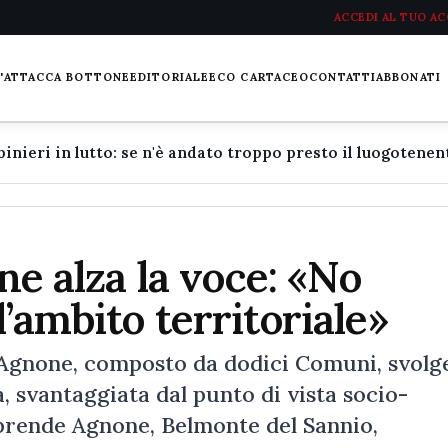
ACCEDI AL TUO A
L'ATTACCA BOTTONE
EDITORIALE
ECO CARTACEO
CONTATTI
ABBONATI
one alza la voce: «No
’ambito territoriale»
i Agnone, composto da dodici Comuni, svolg
a, svantaggiata dal punto di vista socio-
rende Agnone, Belmonte del Sannio,