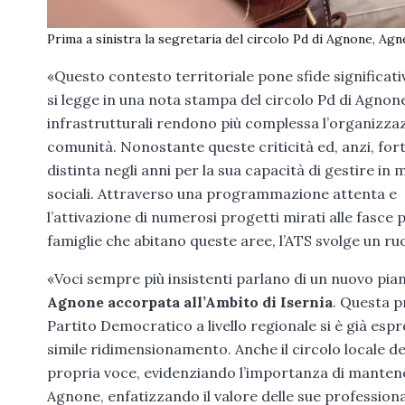
Prima a sinistra la segretaria del circolo Pd di Agnone, Ag
«Questo contesto territoriale pone sfide significative 
si legge in una nota stampa del circolo Pd di Agnone
infrastrutturali rendono più complessa l’organizzaz
comunità. Nonostante queste criticità ed, anzi, for
distinta negli anni per la sua capacità di gestire in 
sociali. Attraverso una programmazione attenta e
l’attivazione di numerosi progetti mirati alle fasce pi
famiglie che abitano queste aree, l’ATS svolge un ru
«Voci sempre più insistenti parlano di un nuovo pia
Agnone accorpata all’Ambito di Isernia
. Questa p
Partito Democratico a livello regionale si è già es
simile ridimensionamento. Anche il circolo locale del
propria voce, evidenziando l’importanza di mantenere
Agnone, enfatizzando il valore delle sue professiona