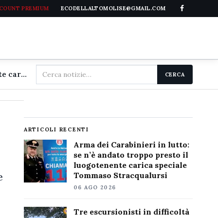
CCOUNT PREMIUM
ECODELLALTOMOLISE@GMAIL.COM
Cerca
Arma dei Carabinieri in lutto: se n'è andato troppo presto il luogotenente carica speciale Tommaso Stracqualursi
CERCA
nel
sito
ARTICOLI RECENTI
Arma dei Carabinieri in lutto:
se n’è andato troppo presto il
luogotenente carica speciale
e
Tommaso Stracqualursi
06 AGO 2026
Tre escursionisti in difficoltà