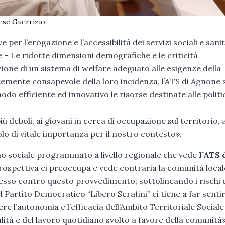
nese Guerrizio
per l’erogazione e l’accessibilità dei servizi sociali e sanit
 – Le ridotte dimensioni demografiche e le criticità
ione di un sistema di welfare adeguato alle esigenze della
temente consapevole della loro incidenza, l’ATS di Agnone s
modo efficiente ed innovativo le risorse destinate alle polit
ù deboli, ai giovani in cerca di occupazione sul territorio, a
olo di vitale importanza per il nostro contesto».
no sociale programmato a livello regionale che vede
l’ATS 
rospettiva ci preoccupa e vede contraria la comunità locale
presso contro questo provvedimento, sottolineando i rischi 
 Partito Democratico “Libero Serafini” ci tiene a far sentir
 l’autonomia e l’efficacia dell’Ambito Territoriale Sociale
lità e del lavoro quotidiano svolto a favore della comunità»