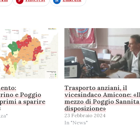
ento:
Trasporto anziani, il
rino e Poggio
vicesindaco Amicone: «I
 primi a sparire
mezzo di Poggio Sannita
disposizione»
8
23 Febbraio 2024
nza"
In "News"