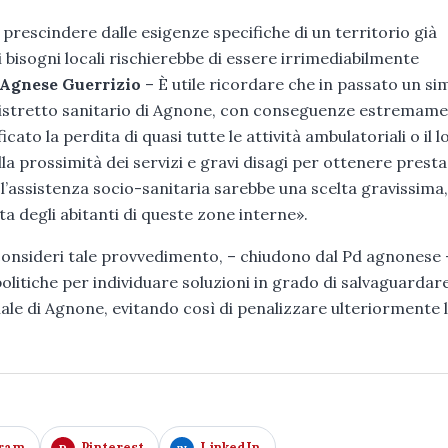
rescindere dalle esigenze specifiche di un territorio già
ai bisogni locali rischierebbe di essere irrimediabilmente
Agnese Guerrizio
– È utile ricordare che in passato un sim
Distretto sanitario di Agnone, con conseguenze estremam
ato la perdita di quasi tutte le attività ambulatoriali o il l
 prossimità dei servizi e gravi disagi per ottenere presta
l’assistenza socio-sanitaria sarebbe una scelta gravissima
a degli abitanti di queste zone interne».
consideri tale provvedimento, – chiudono dal Pd agnonese 
politiche per individuare soluzioni in grado di salvaguardar
ciale di Agnone, evitando così di penalizzare ulteriormente 
gram
Pinterest
LinkedIn