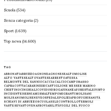
Scuola
(534)
Senza categoria
(2)
Sport
(1.639)
Top news
(14.600)
TAG
ABBONATI
ABRUZZO
AGNONE
AGNONESE
ALTOMOLISE
ALTO VASTESE
ALTOVASTESE
ARRESTO
ATESSA
BELMONTE DEL SANNIO
CACCIA
CALCIO
CAMPOBASSO
CAPRACOTTA
CARABINIERI
CASTIGLIONE MESSER MARINO
CHIETINO
CINGHIALI
COVID19
DROGA
FINANZA
FORESTALE
FURTO
INCIDENTE
ISERNIA
M5S
MALTEMPO
MIGRANTI
MOLISANI
MOLISANO
MOLISE
NEVE
OSPEDALE
POLIZIA
PROFUGHI
SANITÀ
SCHIAVI DI ABRUZZO
SCUOLA
SELECONTROLLO
TERMOLI
VASTESE
VASTO
VENAFRO
VIABILITÀ
VIGILI DEL FUOCO