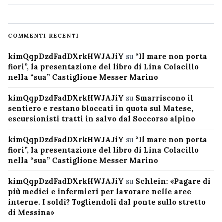
COMMENTI RECENTI
kimQqpDzdFadDXrkHWJAJiY
su
“Il mare non porta
fiori”, la presentazione del libro di Lina Colacillo
nella “sua” Castiglione Messer Marino
kimQqpDzdFadDXrkHWJAJiY
su
Smarriscono il
sentiero e restano bloccati in quota sul Matese,
escursionisti tratti in salvo dal Soccorso alpino
kimQqpDzdFadDXrkHWJAJiY
su
“Il mare non porta
fiori”, la presentazione del libro di Lina Colacillo
nella “sua” Castiglione Messer Marino
kimQqpDzdFadDXrkHWJAJiY
su
Schlein: «Pagare di
più medici e infermieri per lavorare nelle aree
interne. I soldi? Togliendoli dal ponte sullo stretto
di Messina»