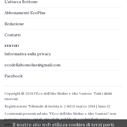
L'attacca Bottone
Abbonamenti EcoPlus
Redazione
Contatti
SERVIZI
Informativa sulla privacy
ecodellaltomolise@gmail.com
Facebook
Copyright © 2026 l'Eco dell'Alto Molise e Alto Vastese. Tutti i diritti
riservati.
Registrazione Tribunale di Isernia n. 2 del 12 marzo 2014 | Anno 12
I contenuti presenti sul sito "l'Eco dell'Alto Molise e Alto Vastese" non
possono essere copiati, riprodotti, pubblicati o redistribuiti senza
Il nostro sito web utilizza cookies di terzi parti.
autorizzazione espressa degli autori.