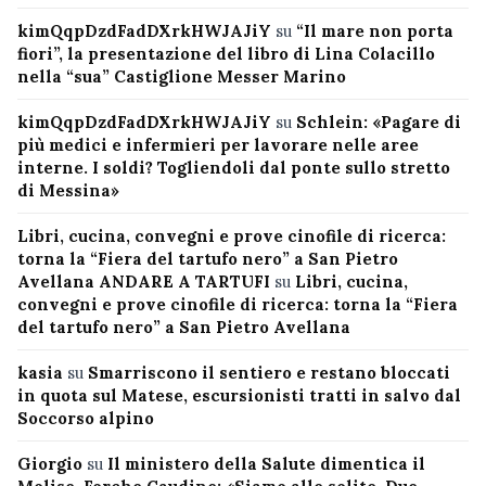
kimQqpDzdFadDXrkHWJAJiY
su
“Il mare non porta
fiori”, la presentazione del libro di Lina Colacillo
nella “sua” Castiglione Messer Marino
kimQqpDzdFadDXrkHWJAJiY
su
Schlein: «Pagare di
più medici e infermieri per lavorare nelle aree
interne. I soldi? Togliendoli dal ponte sullo stretto
di Messina»
Libri, cucina, convegni e prove cinofile di ricerca:
torna la “Fiera del tartufo nero” a San Pietro
Avellana ANDARE A TARTUFI
su
Libri, cucina,
convegni e prove cinofile di ricerca: torna la “Fiera
del tartufo nero” a San Pietro Avellana
kasia
su
Smarriscono il sentiero e restano bloccati
in quota sul Matese, escursionisti tratti in salvo dal
Soccorso alpino
Giorgio
su
Il ministero della Salute dimentica il