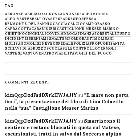
TAG
ABBONATI
ABRUZZO
AGNONE
AGNONESE
ALTOMOLISE
ALTO VASTESE
ALTOVASTESE
ARRESTO
ATESSA
BELMONTE DEL SANNIO
CACCIA
CALCIO
CAMPOBASSO
CAPRACOTTA
CARABINIERI
CASTIGLIONE MESSER MARINO
CHIETINO
CINGHIALI
COVID19
DROGA
FINANZA
FORESTALE
FURTO
INCIDENTE
ISERNIA
M5S
MALTEMPO
MIGRANTI
MOLISANI
MOLISANO
MOLISE
NEVE
OSPEDALE
POLIZIA
PROFUGHI
SANITÀ
SCHIAVI DI ABRUZZO
SCUOLA
SELECONTROLLO
TERMOLI
VASTESE
VASTO
VENAFRO
VIABILITÀ
VIGILI DEL FUOCO
COMMENTI RECENTI
kimQqpDzdFadDXrkHWJAJiY
su
“Il mare non porta
fiori”, la presentazione del libro di Lina Colacillo
nella “sua” Castiglione Messer Marino
kimQqpDzdFadDXrkHWJAJiY
su
Smarriscono il
sentiero e restano bloccati in quota sul Matese,
escursionisti tratti in salvo dal Soccorso alpino