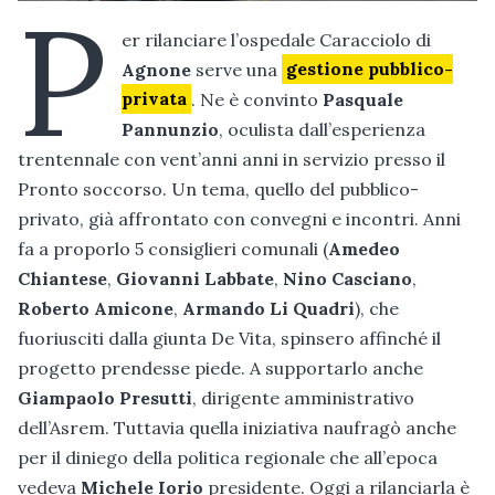
P
er rilanciare l’ospedale Caracciolo di
Agnone
serve una
gestione pubblico-
privata
. Ne è convinto
Pasquale
Pannunzio
, oculista dall’esperienza
trentennale con vent’anni anni in servizio presso il
Pronto soccorso. Un tema, quello del pubblico-
privato, già affrontato con convegni e incontri. Anni
fa a proporlo 5 consiglieri comunali (
Amedeo
Chiantese
,
Giovanni Labbate
,
Nino Casciano
,
Roberto Amicone
,
Armando Li Quadri
), che
fuoriusciti dalla giunta De Vita, spinsero affinché il
progetto prendesse piede. A supportarlo anche
Giampaolo Presutti
, dirigente amministrativo
dell’Asrem. Tuttavia quella iniziativa naufragò anche
per il diniego della politica regionale che all’epoca
vedeva
Michele Iorio
presidente. Oggi a rilanciarla è