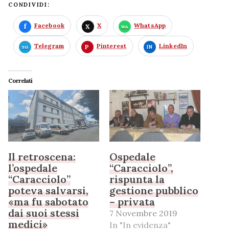
CONDIVIDI:
Facebook
X
WhatsApp
Telegram
Pinterest
LinkedIn
Correlati
Il retroscena:
Ospedale
l’ospedale
“Caracciolo”,
“Caracciolo”
rispunta la
poteva salvarsi,
gestione pubblico
«ma fu sabotato
– privata
dai suoi stessi
7 Novembre 2019
medici»
In "In evidenza"