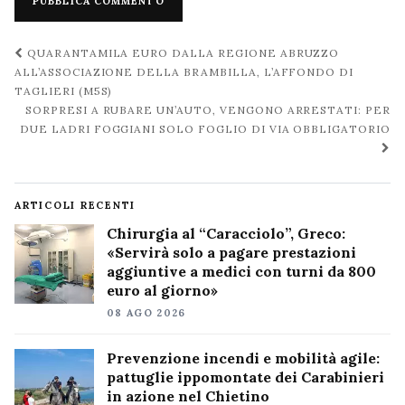
Navigazione
QUARANTAMILA EURO DALLA REGIONE ABRUZZO
post
ALL’ASSOCIAZIONE DELLA BRAMBILLA, L’AFFONDO DI
TAGLIERI (M5S)
SORPRESI A RUBARE UN’AUTO, VENGONO ARRESTATI: PER
DUE LADRI FOGGIANI SOLO FOGLIO DI VIA OBBLIGATORIO
ARTICOLI RECENTI
Chirurgia al “Caracciolo”, Greco:
«Servirà solo a pagare prestazioni
aggiuntive a medici con turni da 800
euro al giorno»
08 AGO 2026
Prevenzione incendi e mobilità agile:
pattuglie ippomontate dei Carabinieri
in azione nel Chietino