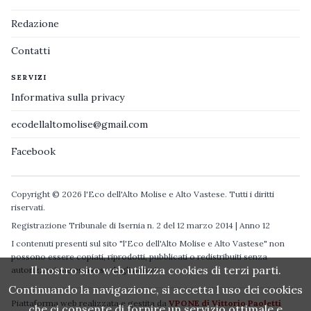
Redazione
Contatti
SERVIZI
Informativa sulla privacy
ecodellaltomolise@gmail.com
Facebook
Copyright © 2026 l'Eco dell'Alto Molise e Alto Vastese. Tutti i diritti
riservati.
Registrazione Tribunale di Isernia n. 2 del 12 marzo 2014 | Anno 12
I contenuti presenti sul sito "l'Eco dell'Alto Molise e Alto Vastese" non
possono essere copiati, riprodotti, pubblicati o redistribuiti senza
Il nostro sito web utilizza cookies di terzi parti.
autorizzazione espressa degli autori.
Continuando la navigazione, si accetta l uso dei cookies
Piattaforma web realizzata e gestita da
VPONE di Vittorio Paoletti
che ci consente di fornire un servizio ottimale e