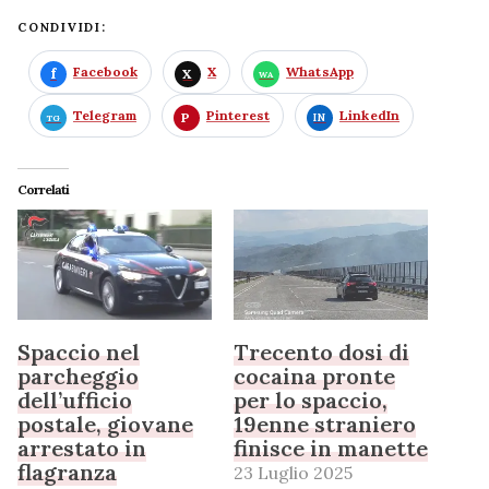
CONDIVIDI:
Facebook
X
WhatsApp
Telegram
Pinterest
LinkedIn
Correlati
Spaccio nel
Trecento dosi di
parcheggio
cocaina pronte
dell’ufficio
per lo spaccio,
postale, giovane
19enne straniero
arrestato in
finisce in manette
flagranza
23 Luglio 2025