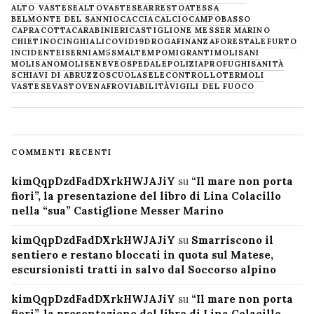
ALTO VASTESE
ALTOVASTESE
ARRESTO
ATESSA
BELMONTE DEL SANNIO
CACCIA
CALCIO
CAMPOBASSO
CAPRACOTTA
CARABINIERI
CASTIGLIONE MESSER MARINO
CHIETINO
CINGHIALI
COVID19
DROGA
FINANZA
FORESTALE
FURTO
INCIDENTE
ISERNIA
M5S
MALTEMPO
MIGRANTI
MOLISANI
MOLISANO
MOLISE
NEVE
OSPEDALE
POLIZIA
PROFUGHI
SANITÀ
SCHIAVI DI ABRUZZO
SCUOLA
SELECONTROLLO
TERMOLI
VASTESE
VASTO
VENAFRO
VIABILITÀ
VIGILI DEL FUOCO
COMMENTI RECENTI
kimQqpDzdFadDXrkHWJAJiY
su
“Il mare non porta
fiori”, la presentazione del libro di Lina Colacillo
nella “sua” Castiglione Messer Marino
kimQqpDzdFadDXrkHWJAJiY
su
Smarriscono il
sentiero e restano bloccati in quota sul Matese,
escursionisti tratti in salvo dal Soccorso alpino
kimQqpDzdFadDXrkHWJAJiY
su
“Il mare non porta
fiori”, la presentazione del libro di Lina Colacillo