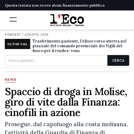
Questa testata non riceve alcun finanziamento pubblico
VENERDÌ 7 AGOSTO 2026
Trasferimento paziente, l'elisoccorso atterra nel
ULTIM'ORA
piazzale del comando provinciale dei Vigili del
fuoco per il rendez-vous
Cerca
CERCA
nel
sito
NEWS
Spaccio di droga in Molise,
giro di vite dalla Finanza:
cinofili in azione
Prosegue, dal capoluogo alla costa molisana,
l’attività della Guardia di Finanza di