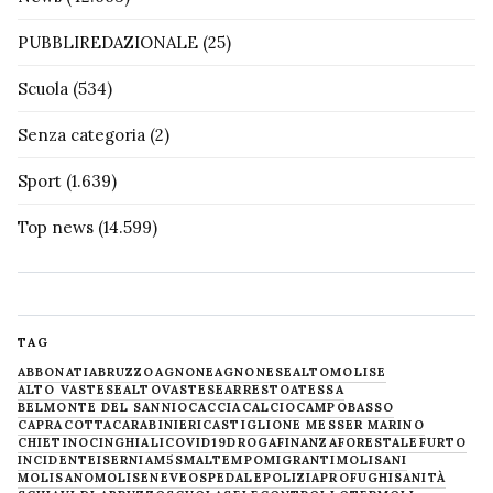
PUBBLIREDAZIONALE
(25)
Scuola
(534)
Senza categoria
(2)
Sport
(1.639)
Top news
(14.599)
TAG
ABBONATI
ABRUZZO
AGNONE
AGNONESE
ALTOMOLISE
ALTO VASTESE
ALTOVASTESE
ARRESTO
ATESSA
BELMONTE DEL SANNIO
CACCIA
CALCIO
CAMPOBASSO
CAPRACOTTA
CARABINIERI
CASTIGLIONE MESSER MARINO
CHIETINO
CINGHIALI
COVID19
DROGA
FINANZA
FORESTALE
FURTO
INCIDENTE
ISERNIA
M5S
MALTEMPO
MIGRANTI
MOLISANI
MOLISANO
MOLISE
NEVE
OSPEDALE
POLIZIA
PROFUGHI
SANITÀ