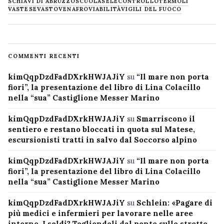
SCHIAVI DI ABRUZZO
SCUOLA
SELECONTROLLO
TERMOLI
VASTESE
VASTO
VENAFRO
VIABILITÀ
VIGILI DEL FUOCO
COMMENTI RECENTI
kimQqpDzdFadDXrkHWJAJiY
su
“Il mare non porta
fiori”, la presentazione del libro di Lina Colacillo
nella “sua” Castiglione Messer Marino
kimQqpDzdFadDXrkHWJAJiY
su
Smarriscono il
sentiero e restano bloccati in quota sul Matese,
escursionisti tratti in salvo dal Soccorso alpino
kimQqpDzdFadDXrkHWJAJiY
su
“Il mare non porta
fiori”, la presentazione del libro di Lina Colacillo
nella “sua” Castiglione Messer Marino
kimQqpDzdFadDXrkHWJAJiY
su
Schlein: «Pagare di
più medici e infermieri per lavorare nelle aree
interne. I soldi? Togliendoli dal ponte sullo stretto