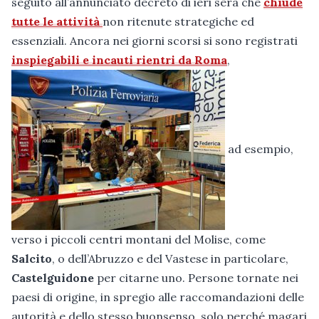
seguito all’annunciato decreto di ieri sera che
chiude
tutte le attività
non ritenute strategiche ed
essenziali. Ancora nei giorni scorsi si sono registrati
inspiegabili e incauti rientri da Roma
,
ad esempio,
verso i piccoli centri montani del Molise, come
Salcito
, o dell’Abruzzo e del Vastese in particolare,
Castelguidone
per citarne uno. Persone tornate nei
paesi di origine, in spregio alle raccomandazioni delle
autorità e dello stesso buonsenso, solo perché magari