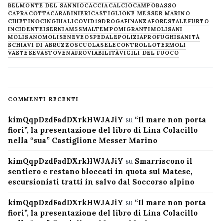
BELMONTE DEL SANNIO
CACCIA
CALCIO
CAMPOBASSO
CAPRACOTTA
CARABINIERI
CASTIGLIONE MESSER MARINO
CHIETINO
CINGHIALI
COVID19
DROGA
FINANZA
FORESTALE
FURTO
INCIDENTE
ISERNIA
M5S
MALTEMPO
MIGRANTI
MOLISANI
MOLISANO
MOLISE
NEVE
OSPEDALE
POLIZIA
PROFUGHI
SANITÀ
SCHIAVI DI ABRUZZO
SCUOLA
SELECONTROLLO
TERMOLI
VASTESE
VASTO
VENAFRO
VIABILITÀ
VIGILI DEL FUOCO
COMMENTI RECENTI
kimQqpDzdFadDXrkHWJAJiY
su
“Il mare non porta
fiori”, la presentazione del libro di Lina Colacillo
nella “sua” Castiglione Messer Marino
kimQqpDzdFadDXrkHWJAJiY
su
Smarriscono il
sentiero e restano bloccati in quota sul Matese,
escursionisti tratti in salvo dal Soccorso alpino
kimQqpDzdFadDXrkHWJAJiY
su
“Il mare non porta
fiori”, la presentazione del libro di Lina Colacillo