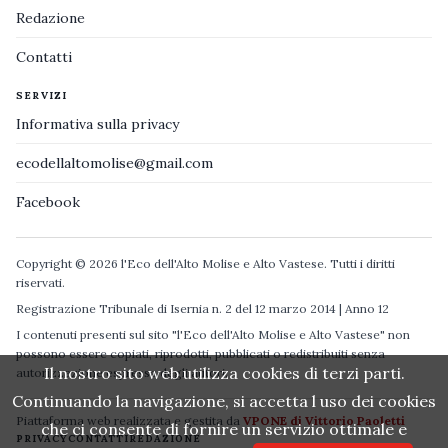
Redazione
Contatti
SERVIZI
Informativa sulla privacy
ecodellaltomolise@gmail.com
Facebook
Copyright © 2026 l'Eco dell'Alto Molise e Alto Vastese. Tutti i diritti
riservati.
Registrazione Tribunale di Isernia n. 2 del 12 marzo 2014 | Anno 12
I contenuti presenti sul sito "l'Eco dell'Alto Molise e Alto Vastese" non
possono essere copiati, riprodotti, pubblicati o redistribuiti senza
Il nostro sito web utilizza cookies di terzi parti.
autorizzazione espressa degli autori.
Continuando la navigazione, si accetta l uso dei cookies
Piattaforma web realizzata e gestita da
VPONE di Vittorio Paoletti
che ci consente di fornire un servizio ottimale e
PRIVACY
CONTATTI
REDAZIONE