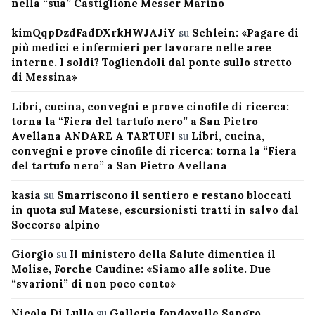
nella “sua” Castiglione Messer Marino
kimQqpDzdFadDXrkHWJAJiY
su
Schlein: «Pagare di
più medici e infermieri per lavorare nelle aree
interne. I soldi? Togliendoli dal ponte sullo stretto
di Messina»
Libri, cucina, convegni e prove cinofile di ricerca:
torna la “Fiera del tartufo nero” a San Pietro
Avellana ANDARE A TARTUFI
su
Libri, cucina,
convegni e prove cinofile di ricerca: torna la “Fiera
del tartufo nero” a San Pietro Avellana
kasia
su
Smarriscono il sentiero e restano bloccati
in quota sul Matese, escursionisti tratti in salvo dal
Soccorso alpino
Giorgio
su
Il ministero della Salute dimentica il
Molise, Forche Caudine: «Siamo alle solite. Due
“svarioni” di non poco conto»
Nicola Di Lullo
su
Galleria fondovalle Sangro,