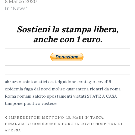
8 Marzo 2020
In "News"
Sostieni la stampa libera,
anche con 1 euro.
abruzzo
asintomatici
castelguidone
contagio
covid19
epidemia
fuga dal nord
molise
quarantena
rientri da roma
Roma
romani
salcito
spostamenti vietati
STATE A CASA
tampone positivo
vastese
Navigazione
IMPRENDITORI METTONO LE MANI IN TASCA,
post
FINANZIATO CON 500MILA EURO IL COVID HOSPITAL DI
ATESSA