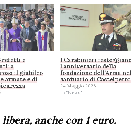
Prefetti e
I Carabinieri festeggian
ti: a
l’anniversario della
roso il giubileo
fondazione dell’Arma ne
ze armate e di
santuario di Castelpetr
 sicurezza
24 Maggio 2023
5
In "News"
 libera, anche con 1 euro.