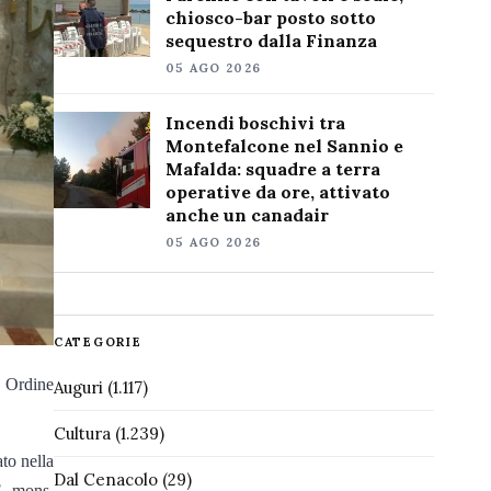
chiosco-bar posto sotto
sequestro dalla Finanza
05 AGO 2026
Incendi boschivi tra
Montefalcone nel Sannio e
Mafalda: squadre a terra
operative da ore, attivato
anche un canadair
05 AGO 2026
CATEGORIE
o Ordine
Auguri
(1.117)
Cultura
(1.239)
to nella
Dal Cenacolo
(29)
E. mons.