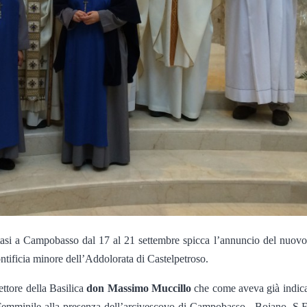
tasi a Campobasso dal 17 al 21 settembre spicca l’annuncio del nuov
ntificia minore dell’Addolorata di Castelpetroso.
ettore della Basilica
don Massimo Muccillo
che come aveva già indica
 Femminile alla presenza dell’arcivescovo di Campobasso –Bojano, S.