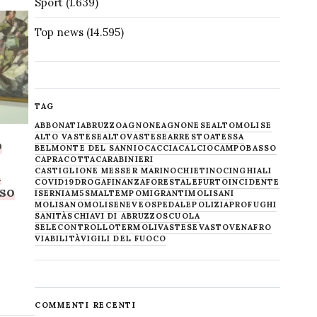
Sport
(1.639)
Top news
(14.595)
TAG
ABBONATI
ABRUZZO
AGNONE
AGNONESE
ALTOMOLISE
ALTO VASTESE
ALTOVASTESE
ARRESTO
ATESSA
o
BELMONTE DEL SANNIO
CACCIA
CALCIO
CAMPOBASSO
CAPRACOTTA
CARABINIERI
CASTIGLIONE MESSER MARINO
CHIETINO
CINGHIALI
l
COVID19
DROGA
FINANZA
FORESTALE
FURTO
INCIDENTE
oso
ISERNIA
M5S
MALTEMPO
MIGRANTI
MOLISANI
MOLISANO
MOLISE
NEVE
OSPEDALE
POLIZIA
PROFUGHI
SANITÀ
SCHIAVI DI ABRUZZO
SCUOLA
SELECONTROLLO
TERMOLI
VASTESE
VASTO
VENAFRO
VIABILITÀ
VIGILI DEL FUOCO
COMMENTI RECENTI