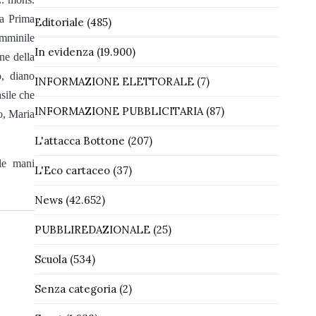
la Prima
Editoriale
(485)
emminile
In evidenza
(19.900)
ne della
, diano
INFORMAZIONE ELETTORALE
(7)
sile che
INFORMAZIONE PUBBLICITARIA
(87)
o, Maria
L'attacca Bottone
(207)
le mani
L'Eco cartaceo
(37)
News
(42.652)
PUBBLIREDAZIONALE
(25)
Scuola
(534)
Senza categoria
(2)