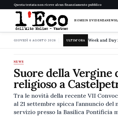
Questa testata non riceve alcun finanziamento pubblico
HOME
IN EVIDENZA
NEWS
GIOVEDÌ 6 AGOSTO 2026
ULTIM'ORA
NEWS
Suore della Vergine 
religioso a Castelpet
Tra le novità della recente VII Convo
al 21 settembre spicca l’annuncio del
servizio presso la Basilica Pontificia