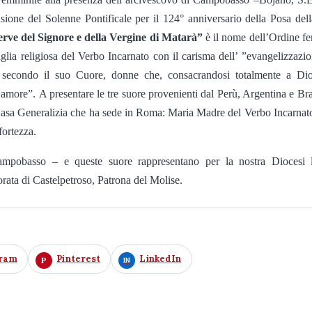
sione del Solenne Pontificale per il 124° anniversario della Posa del
erve del Signore e della Vergine di Matarà”
è il nome dell’Ordine f
lia religiosa del Verbo Incarnato con il carisma dell’ ”evangelizzazio
e secondo il suo Cuore, donne che, consacrandosi totalmente a Dio
l’amore”.
A presentare le tre suore provenienti dal Perù, Argentina e Bra
a Casa Generalizia che ha sede in Roma: Maria Madre del Verbo Incarnat
fortezza.
Campobasso – e queste suore rappresentano per la nostra Diocesi 
rata di Castelpetroso, Patrona del Molise.
gram
Pinterest
LinkedIn