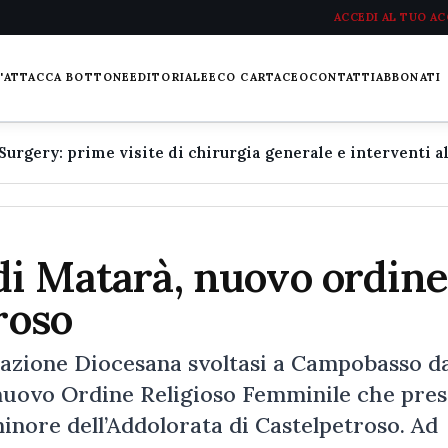
ACCEDI AL TUO A
L'ATTACCA BOTTONE
EDITORIALE
ECO CARTACEO
CONTATTI
ABBONATI
di Matarà, nuovo ordine
roso
cazione Diocesana svoltasi a Campobasso da
 nuovo Ordine Religioso Femminile che pre
 minore dell’Addolorata di Castelpetroso. Ad