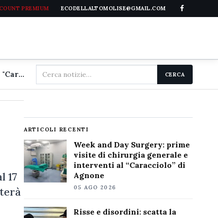
CCOUNT PREMIUM
ECODELLALTOMOLISE@GMAIL.COM
Cerca
Week and Day Surgery: prime visite di chirurgia generale e interventi al "Caracciolo" di Agnone
CERCA
nel
sito
ARTICOLI RECENTI
Week and Day Surgery: prime
visite di chirurgia generale e
interventi al “Caracciolo” di
l 17
Agnone
05 AGO 2026
sterà
Risse e disordini: scatta la