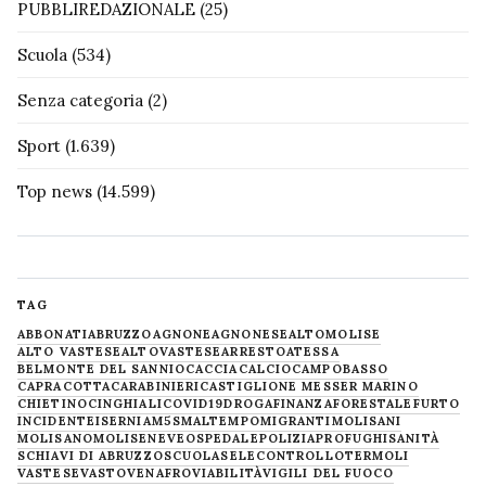
PUBBLIREDAZIONALE
(25)
Scuola
(534)
Senza categoria
(2)
Sport
(1.639)
Top news
(14.599)
TAG
ABBONATI
ABRUZZO
AGNONE
AGNONESE
ALTOMOLISE
ALTO VASTESE
ALTOVASTESE
ARRESTO
ATESSA
BELMONTE DEL SANNIO
CACCIA
CALCIO
CAMPOBASSO
CAPRACOTTA
CARABINIERI
CASTIGLIONE MESSER MARINO
CHIETINO
CINGHIALI
COVID19
DROGA
FINANZA
FORESTALE
FURTO
INCIDENTE
ISERNIA
M5S
MALTEMPO
MIGRANTI
MOLISANI
MOLISANO
MOLISE
NEVE
OSPEDALE
POLIZIA
PROFUGHI
SANITÀ
SCHIAVI DI ABRUZZO
SCUOLA
SELECONTROLLO
TERMOLI
VASTESE
VASTO
VENAFRO
VIABILITÀ
VIGILI DEL FUOCO