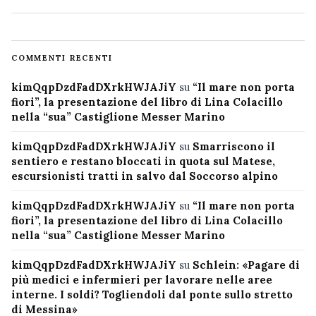
COMMENTI RECENTI
kimQqpDzdFadDXrkHWJAJiY
su
“Il mare non porta
fiori”, la presentazione del libro di Lina Colacillo
nella “sua” Castiglione Messer Marino
kimQqpDzdFadDXrkHWJAJiY
su
Smarriscono il
sentiero e restano bloccati in quota sul Matese,
escursionisti tratti in salvo dal Soccorso alpino
kimQqpDzdFadDXrkHWJAJiY
su
“Il mare non porta
fiori”, la presentazione del libro di Lina Colacillo
nella “sua” Castiglione Messer Marino
kimQqpDzdFadDXrkHWJAJiY
su
Schlein: «Pagare di
più medici e infermieri per lavorare nelle aree
interne. I soldi? Togliendoli dal ponte sullo stretto
di Messina»