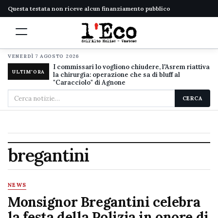
Questa testata non riceve alcun finanziamento pubblico
VENERDÌ 7 AGOSTO 2026
I commissari lo vogliono chiudere, l'Asrem riattiva
ULTIM'ORA
la chirurgia: operazione che sa di bluff al
"Caracciolo" di Agnone
Cerca
CERCA
nel
sito
bregantini
NEWS
Monsignor Bregantini celebra
la festa della Polizia in onore di