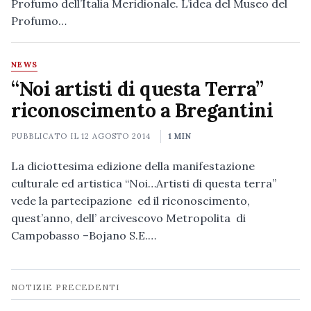
Profumo dell’Italia Meridionale. L’idea del Museo del
Profumo…
NEWS
“Noi artisti di questa Terra”
riconoscimento a Bregantini
PUBBLICATO IL
12 AGOSTO 2014
1 MIN
La diciottesima edizione della manifestazione
culturale ed artistica “Noi…Artisti di questa terra”
vede la partecipazione ed il riconoscimento,
quest’anno, dell’ arcivescovo Metropolita di
Campobasso –Bojano S.E.…
Navigazione
NOTIZIE PRECEDENTI
notizie