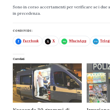
Sono in corso accertamenti per verificare se i due s
in precedenza.
CONDIVIDI:
Facebook
X
WhatsApp
Tele
Correlati
Nasconde 30 grammi di
Irruzione