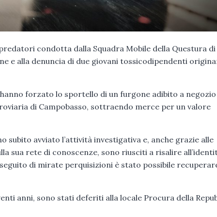
i predatori condotta dalla Squadra Mobile della Questura di
one e alla denuncia di due giovani tossicodipendenti origina
i hanno forzato lo sportello di un furgone adibito a negozio
rroviaria di Campobasso, sottraendo merce per un valore
 subito avviato l’attività investigativa e, anche grazie alle
la sua rete di conoscenze, sono riusciti a risalire all’identi
seguito di mirate perquisizioni è stato possibile recuperare
nti anni, sono stati deferiti alla locale Procura della Repu