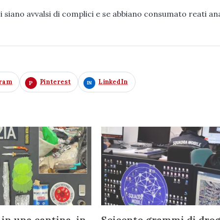
i siano avvalsi di complici e se abbiano consumato reati an
gram
Pinterest
LinkedIn
 in una cantina, in
Seicento grammi di dro