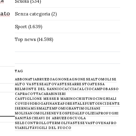
Scuola
(534)
tato
Senza categoria
(2)
Sport
(1.639)
Top news
(14.598)
TAG
ABBONATI
ABRUZZO
AGNONE
AGNONESE
ALTOMOLISE
ALTO VASTESE
ALTOVASTESE
ARRESTO
ATESSA
BELMONTE DEL SANNIO
CACCIA
CALCIO
CAMPOBASSO
CAPRACOTTA
CARABINIERI
CASTIGLIONE MESSER MARINO
CHIETINO
CINGHIALI
COVID19
DROGA
FINANZA
FORESTALE
FURTO
INCIDENTE
ISERNIA
M5S
MALTEMPO
MIGRANTI
MOLISANI
MOLISANO
MOLISE
NEVE
OSPEDALE
POLIZIA
PROFUGHI
SANITÀ
SCHIAVI DI ABRUZZO
SCUOLA
SELECONTROLLO
TERMOLI
VASTESE
VASTO
VENAFRO
VIABILITÀ
VIGILI DEL FUOCO