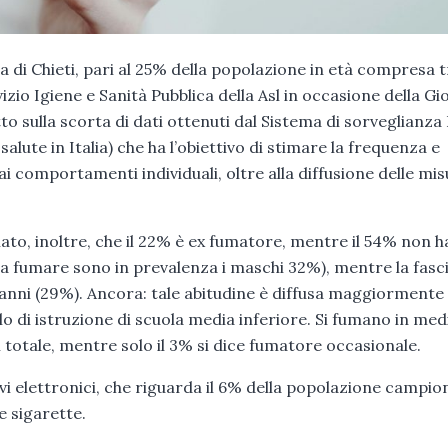
a di Chieti, pari al 25% della popolazione in età compresa t
vizio Igiene e Sanità Pubblica della Asl in occasione della G
 sulla scorta di dati ottenuti dal Sistema di sorveglianza
salute in Italia) che ha l’obiettivo di stimare la frequenza e
i ai comportamenti individuali, oltre alla diffusione delle mis
iato, inoltre, che il 22% è ex fumatore, mentre il 54% non h
 a fumare sono in prevalenza i maschi 32%), mentre la fasci
4 anni (29%). Ancora: tale abitudine è diffusa maggiormente 
o di istruzione di scuola media inferiore. Si fumano in med
el totale, mentre solo il 3% si dice fumatore occasionale.
tivi elettronici, che riguarda il 6% della popolazione campio
e sigarette.