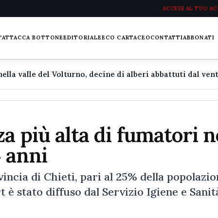
ACCEDI AL TUO A
L'ATTACCA BOTTONE
EDITORIALE
ECO CARTACEO
CONTATTI
ABBONATI
a più alta di fumatori n
4 anni
incia di Chieti, pari al 25% della popolazio
t è stato diffuso dal Servizio Igiene e Sanit