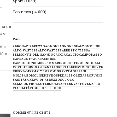
Sport
(1.639)
l
Top news
(14.600)
 ha un
ere
i
TAG
i a
ABBONATI
ABRUZZO
AGNONE
AGNONESE
ALTOMOLISE
ALTO VASTESE
ALTOVASTESE
ARRESTO
ATESSA
iù o
BELMONTE DEL SANNIO
CACCIA
CALCIO
CAMPOBASSO
CAPRACOTTA
CARABINIERI
CASTIGLIONE MESSER MARINO
CHIETINO
CINGHIALI
COVID19
DROGA
FINANZA
FORESTALE
FURTO
INCIDENTE
ISERNIA
M5S
MALTEMPO
MIGRANTI
MOLISANI
MOLISANO
MOLISE
NEVE
OSPEDALE
POLIZIA
PROFUGHI
SANITÀ
SCHIAVI DI ABRUZZO
SCUOLA
SELECONTROLLO
TERMOLI
VASTESE
VASTO
VENAFRO
VIABILITÀ
VIGILI DEL FUOCO
COMMENTI RECENTI