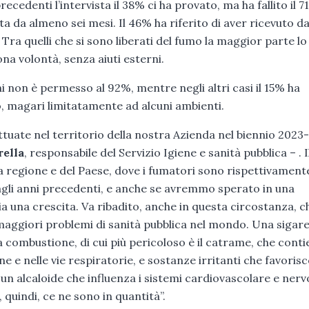
cedenti l’intervista il 38% ci ha provato, ma ha fallito il 7
ta da almeno sei mesi. Il 46% ha riferito di aver ricevuto d
Tra quelli che si sono liberati del fumo la maggior parte lo
ona volontà, senza aiuti esterni.
nni non è permesso al 92%, mentre negli altri casi il 15% ha
o, magari limitatamente ad alcuni ambienti.
ttuate nel territorio della nostra Azienda nel biennio 2023
ella
, responsabile del Servizio Igiene e sanità pubblica – . 
la regione e del Paese, dove i fumatori sono rispettivamente
 agli anni precedenti, e anche se avremmo sperato in una
ia una crescita. Va ribadito, anche in questa circostanza, c
maggiori problemi di sanità pubblica nel mondo. Una sigar
 combustione, di cui più pericoloso è il catrame, che conti
e nelle vie respiratorie, e sostanze irritanti che favoris
 un alcaloide che influenza i sistemi cardiovascolare e nerv
quindi, ce ne sono in quantità”.