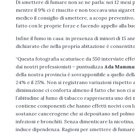
Di smettere di fumare non se ne parla: nei 12 mesi pre
mentre il 9% ci è riuscito e non toccava una sigaret
medico il consiglio di smettere, a scopo preventivo. 
fatto con le proprie forze e facendo appello alla bu
Infine il fumo in casa: in presenza di minori di 15 a
dichiarato che nella propria abitazione è consentit
“Questa fotografia scaturisce da 550 interviste effe
dai nostri professionisti – puntualizza
Ada Mammar
della nostra provincia è sovrapponibile a quello del
24% e il 25%. Non si registrano variazioni rispetto
diminuzione ci conforta almeno il fatto che non ci s
l’abitudine al fumo di tabacco rappresenta uno dei 
contiene componenti che hanno effetti nocivi con la
sostanze cancerogene che si depositano nel polmone 
infezioni e bronchiti. Senza dimenticare la nicotina,
induce dipendenza. Ragioni per smettere di fumare, 