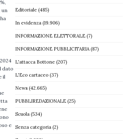
1%,
Editoriale
(485)
a un
 ha
In evidenza
(19.906)
INFORMAZIONE ELETTORALE
(7)
INFORMAZIONE PUBBLICITARIA
(87)
-2024
L'attacca Bottone
(207)
Il dato
L'Eco cartaceo
(37)
 il
News
(42.665)
he
etta
PUBBLIREDAZIONALE
(25)
ene
Scuola
(534)
cono
oso e
Senza categoria
(2)