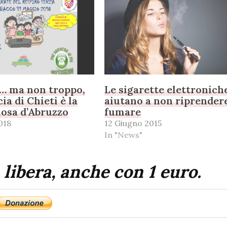
… ma non troppo,
Le sigarette elettronich
ia di Chieti è la
aiutano a non riprender
osa d’Abruzzo
fumare
018
12 Giugno 2015
In "News"
 libera, anche con 1 euro.