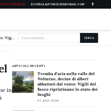
CCOUNT PREMIUM
ECODELLALTOMOLISE@GMAIL.COM
Cerca
Tromba d'aria nella valle del Volturno, decine di alberi abbattuti dal vento: Vigili del fuoco ripristinano lo stato dei luoghi
CERCA
nel
sito
el
ARTICOLI RECENTI
Tromba d’aria nella valle del
Volturno, decine di alberi
abbattuti dal vento: Vigili del
ne in
fuoco ripristinano lo stato dei
luoghi
à
07 AGO 2026