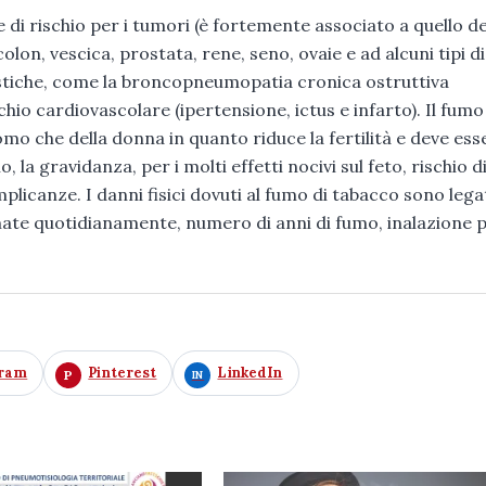
e di rischio per i tumori (è fortemente associato a quello de
lon, vescica, prostata, rene, seno, ovaie e ad alcuni tipi di
astiche, come la broncopneumopatia cronica ostruttiva
schio cardiovascolare (ipertensione, ictus e infarto). Il fumo
omo che della donna in quanto riduce la fertilità e deve ess
, la gravidanza, per i molti effetti nocivi sul feto, rischio d
plicanze. I danni fisici dovuti al fumo di tabacco sono legat
fumate quotidianamente, numero di anni di fumo, inalazione p
gram
Pinterest
LinkedIn