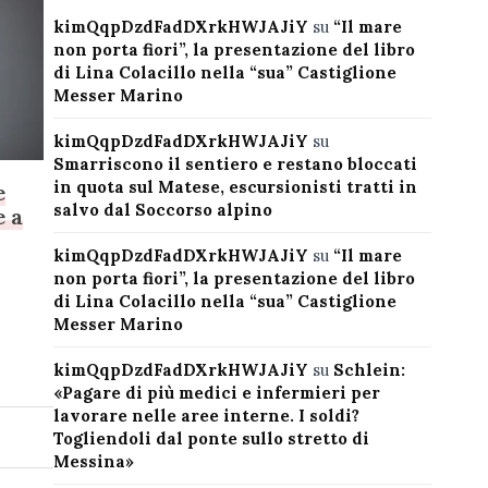
kimQqpDzdFadDXrkHWJAJiY
su
“Il mare
non porta fiori”, la presentazione del libro
di Lina Colacillo nella “sua” Castiglione
Messer Marino
kimQqpDzdFadDXrkHWJAJiY
su
Smarriscono il sentiero e restano bloccati
in quota sul Matese, escursionisti tratti in
e
salvo dal Soccorso alpino
e a
kimQqpDzdFadDXrkHWJAJiY
su
“Il mare
non porta fiori”, la presentazione del libro
di Lina Colacillo nella “sua” Castiglione
Messer Marino
kimQqpDzdFadDXrkHWJAJiY
su
Schlein:
«Pagare di più medici e infermieri per
lavorare nelle aree interne. I soldi?
Togliendoli dal ponte sullo stretto di
Messina»