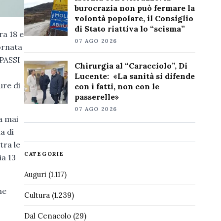
burocrazia non può fermare la
volontà popolare, il Consiglio
di Stato riattiva lo “scisma”
ra 18 e
07 AGO 2026
iornata
 PASSI
Chirurgia al “Caracciolo”, Di
Lucente: «La sanità si difende
ure di
con i fatti, non con le
passerelle»
07 AGO 2026
a mai
a di
tra le
CATEGORIE
ia 13
Auguri
(1.117)
ne
Cultura
(1.239)
Dal Cenacolo
(29)