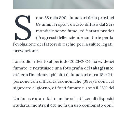
S
ono 58 mila 800 i fumatori della provinci
69 anni. Il report è stato diffuso dal Ser
mondiale senza fumo, ed è stato prodotto
(Progressi delle aziende sanitarie per la 
l’evoluzione dei fattori di rischio per la salute legat
prevenzione.
Lo studio, riferito al periodo 2023-2024, ha evidenz
fumato, e restituisce una fotografia del
tabagismo
:
età con l’incidenza più alta di fumatori è tra 18 e 2
persone con difficoltà economiche (39%) e con livell
sigarette al giorno, e i forti fumatori sono il 25% d
Un focus è stato fatto anche sull’utilizzo di disposi
studiata, mentre il 4% ne fa un uso combinato con l