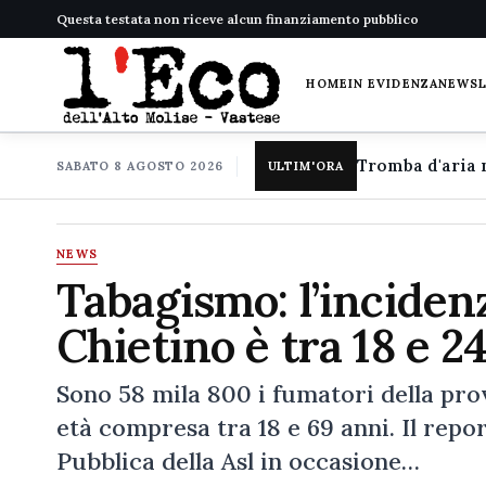
Questa testata non riceve alcun finanziamento pubblico
HOME
IN EVIDENZA
NEWS
SABATO 8 AGOSTO 2026
ULTIM'ORA
NEWS
Tabagismo: l’incidenz
Chietino è tra 18 e 2
Sono 58 mila 800 i fumatori della prov
età compresa tra 18 e 69 anni. Il repor
Pubblica della Asl in occasione…