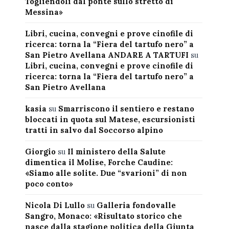
Togliendoli dal ponte sullo stretto di
Messina»
Libri, cucina, convegni e prove cinofile di
ricerca: torna la “Fiera del tartufo nero” a
San Pietro Avellana ANDARE A TARTUFI
su
Libri, cucina, convegni e prove cinofile di
ricerca: torna la “Fiera del tartufo nero” a
San Pietro Avellana
kasia
su
Smarriscono il sentiero e restano
bloccati in quota sul Matese, escursionisti
tratti in salvo dal Soccorso alpino
Giorgio
su
Il ministero della Salute
dimentica il Molise, Forche Caudine:
«Siamo alle solite. Due “svarioni” di non
poco conto»
Nicola Di Lullo
su
Galleria fondovalle
Sangro, Monaco: «Risultato storico che
nasce dalla stagione politica della Giunta