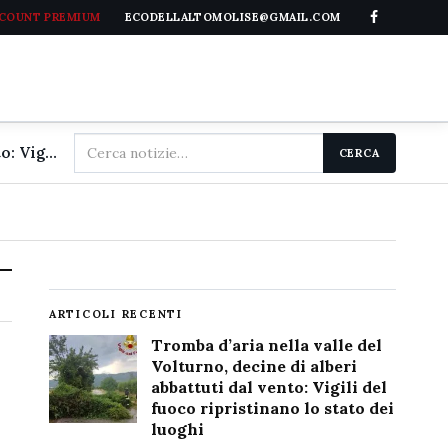
CCOUNT PREMIUM
ECODELLALTOMOLISE@GMAIL.COM
Cerca
Tromba d'aria nella valle del Volturno, decine di alberi abbattuti dal vento: Vigili del fuoco ripristinano lo stato dei luoghi
CERCA
nel
sito
ARTICOLI RECENTI
Tromba d’aria nella valle del
Volturno, decine di alberi
abbattuti dal vento: Vigili del
fuoco ripristinano lo stato dei
luoghi