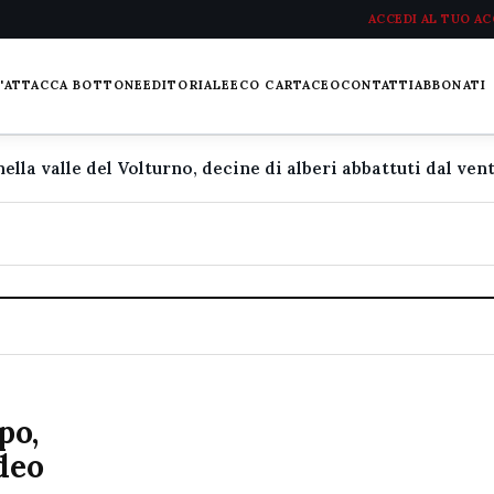
ACCEDI AL TUO A
L'ATTACCA BOTTONE
EDITORIALE
ECO CARTACEO
CONTATTI
ABBONATI
po,
deo