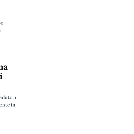
po
i
na
i
duto, i
ente in