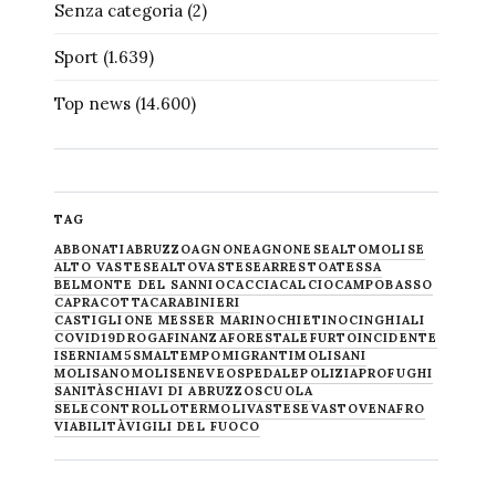
Senza categoria
(2)
Sport
(1.639)
Top news
(14.600)
TAG
ABBONATI
ABRUZZO
AGNONE
AGNONESE
ALTOMOLISE
ALTO VASTESE
ALTOVASTESE
ARRESTO
ATESSA
BELMONTE DEL SANNIO
CACCIA
CALCIO
CAMPOBASSO
CAPRACOTTA
CARABINIERI
CASTIGLIONE MESSER MARINO
CHIETINO
CINGHIALI
COVID19
DROGA
FINANZA
FORESTALE
FURTO
INCIDENTE
ISERNIA
M5S
MALTEMPO
MIGRANTI
MOLISANI
MOLISANO
MOLISE
NEVE
OSPEDALE
POLIZIA
PROFUGHI
SANITÀ
SCHIAVI DI ABRUZZO
SCUOLA
SELECONTROLLO
TERMOLI
VASTESE
VASTO
VENAFRO
VIABILITÀ
VIGILI DEL FUOCO