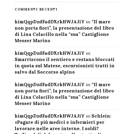
COMMENTI RECENTI
kimQqpDzdFadDXrkHWJAJiY
su
“Il mare
non porta fiori”, la presentazione del libro
di Lina Colacillo nella “sua” Castiglione
Messer Marino
kimQqpDzdFadDXrkHWJAJiY
su
Smarriscono il sentiero e restano bloccati
in quota sul Matese, escursionisti tratti in
salvo dal Soccorso alpino
kimQqpDzdFadDXrkHWJAJiY
su
“Il mare
non porta fiori”, la presentazione del libro
di Lina Colacillo nella “sua” Castiglione
Messer Marino
kimQqpDzdFadDXrkHWJAJiY
su
Schlein:
«Pagare di più medici e infermieri per
lavorare nelle aree interne. I soldi?