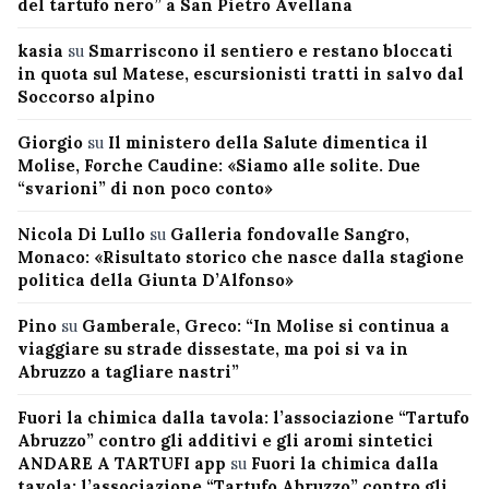
del tartufo nero” a San Pietro Avellana
kasia
su
Smarriscono il sentiero e restano bloccati
in quota sul Matese, escursionisti tratti in salvo dal
Soccorso alpino
Giorgio
su
Il ministero della Salute dimentica il
Molise, Forche Caudine: «Siamo alle solite. Due
“svarioni” di non poco conto»
Nicola Di Lullo
su
Galleria fondovalle Sangro,
Monaco: «Risultato storico che nasce dalla stagione
politica della Giunta D’Alfonso»
Pino
su
Gamberale, Greco: “In Molise si continua a
viaggiare su strade dissestate, ma poi si va in
Abruzzo a tagliare nastri”
Fuori la chimica dalla tavola: l’associazione “Tartufo
Abruzzo” contro gli additivi e gli aromi sintetici
ANDARE A TARTUFI app
su
Fuori la chimica dalla
tavola: l’associazione “Tartufo Abruzzo” contro gli