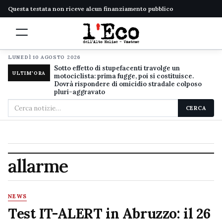
Questa testata non riceve alcun finanziamento pubblico
LUNEDÌ 10 AGOSTO 2026
Sotto effetto di stupefacenti travolge un
ULTIM'ORA
motociclista: prima fugge, poi si costituisce.
Dovrà rispondere di omicidio stradale colposo
pluri-aggravato
Cerca
CERCA
nel
sito
allarme
NEWS
Test IT-ALERT in Abruzzo: il 26