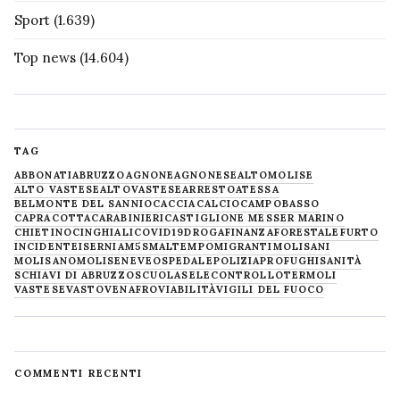
Sport
(1.639)
Top news
(14.604)
TAG
ABBONATI
ABRUZZO
AGNONE
AGNONESE
ALTOMOLISE
ALTO VASTESE
ALTOVASTESE
ARRESTO
ATESSA
BELMONTE DEL SANNIO
CACCIA
CALCIO
CAMPOBASSO
CAPRACOTTA
CARABINIERI
CASTIGLIONE MESSER MARINO
CHIETINO
CINGHIALI
COVID19
DROGA
FINANZA
FORESTALE
FURTO
INCIDENTE
ISERNIA
M5S
MALTEMPO
MIGRANTI
MOLISANI
MOLISANO
MOLISE
NEVE
OSPEDALE
POLIZIA
PROFUGHI
SANITÀ
SCHIAVI DI ABRUZZO
SCUOLA
SELECONTROLLO
TERMOLI
VASTESE
VASTO
VENAFRO
VIABILITÀ
VIGILI DEL FUOCO
COMMENTI RECENTI