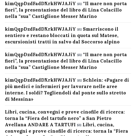
kimQqpDzdFadDXrkHWJAJiY
su
“Il mare non porta
fiori”, la presentazione del libro di Lina Colacillo
nella “sua” Castiglione Messer Marino
kimQqpDzdFadDXrkHWJAJiY
su
Smarriscono il
sentiero e restano bloccati in quota sul Matese,
escursionisti tratti in salvo dal Soccorso alpino
kimQqpDzdFadDXrkHWJAJiY
su
“Il mare non porta
fiori”, la presentazione del libro di Lina Colacillo
nella “sua” Castiglione Messer Marino
kimQqpDzdFadDXrkHWJAJiY
su
Schlein: «Pagare di
più medici e infermieri per lavorare nelle aree
interne. I soldi? Togliendoli dal ponte sullo stretto
di Messina»
Libri, cucina, convegni e prove cinofile di ricerca:
torna la “Fiera del tartufo nero” a San Pietro
Avellana ANDARE A TARTUFI
su
Libri, cucina,
convegni e prove cinofile di ricerca: torna la “Fiera