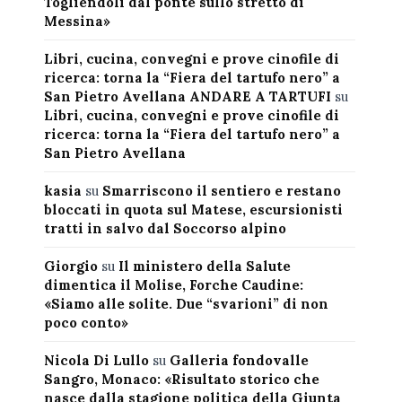
Togliendoli dal ponte sullo stretto di
Messina»
Libri, cucina, convegni e prove cinofile di
ricerca: torna la “Fiera del tartufo nero” a
San Pietro Avellana ANDARE A TARTUFI
su
Libri, cucina, convegni e prove cinofile di
ricerca: torna la “Fiera del tartufo nero” a
San Pietro Avellana
kasia
su
Smarriscono il sentiero e restano
bloccati in quota sul Matese, escursionisti
tratti in salvo dal Soccorso alpino
Giorgio
su
Il ministero della Salute
dimentica il Molise, Forche Caudine:
«Siamo alle solite. Due “svarioni” di non
poco conto»
Nicola Di Lullo
su
Galleria fondovalle
Sangro, Monaco: «Risultato storico che
nasce dalla stagione politica della Giunta