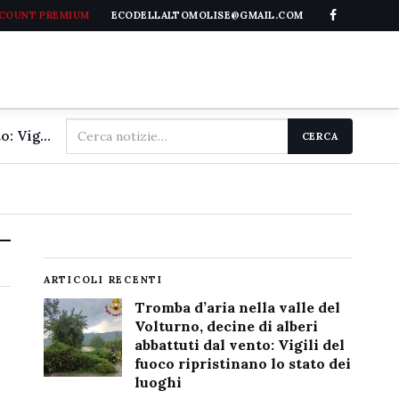
CCOUNT PREMIUM
ECODELLALTOMOLISE@GMAIL.COM
Cerca
Tromba d'aria nella valle del Volturno, decine di alberi abbattuti dal vento: Vigili del fuoco ripristinano lo stato dei luoghi
CERCA
nel
sito
ARTICOLI RECENTI
Tromba d’aria nella valle del
Volturno, decine di alberi
abbattuti dal vento: Vigili del
fuoco ripristinano lo stato dei
luoghi