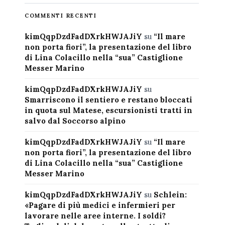
COMMENTI RECENTI
kimQqpDzdFadDXrkHWJAJiY
su
“Il mare
non porta fiori”, la presentazione del libro
di Lina Colacillo nella “sua” Castiglione
Messer Marino
kimQqpDzdFadDXrkHWJAJiY
su
Smarriscono il sentiero e restano bloccati
in quota sul Matese, escursionisti tratti in
salvo dal Soccorso alpino
kimQqpDzdFadDXrkHWJAJiY
su
“Il mare
non porta fiori”, la presentazione del libro
di Lina Colacillo nella “sua” Castiglione
Messer Marino
kimQqpDzdFadDXrkHWJAJiY
su
Schlein:
«Pagare di più medici e infermieri per
lavorare nelle aree interne. I soldi?