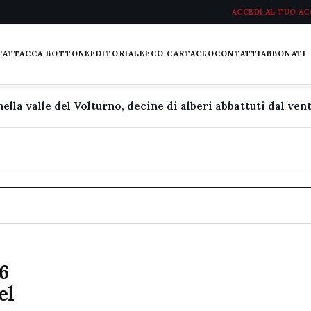
ACCEDI AL TUO A
L'ATTACCA BOTTONE
EDITORIALE
ECO CARTACEO
CONTATTI
ABBONATI
6
el