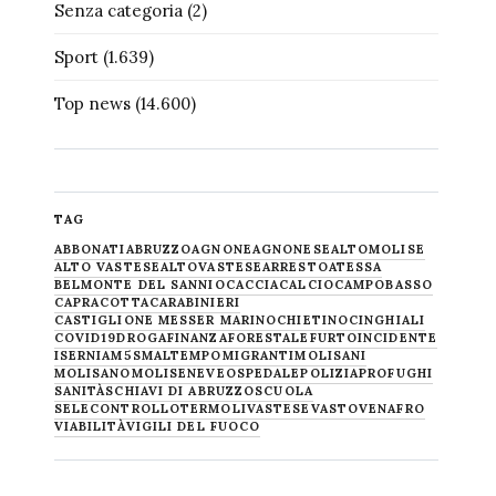
Senza categoria
(2)
Sport
(1.639)
Top news
(14.600)
TAG
ABBONATI
ABRUZZO
AGNONE
AGNONESE
ALTOMOLISE
ALTO VASTESE
ALTOVASTESE
ARRESTO
ATESSA
BELMONTE DEL SANNIO
CACCIA
CALCIO
CAMPOBASSO
CAPRACOTTA
CARABINIERI
CASTIGLIONE MESSER MARINO
CHIETINO
CINGHIALI
COVID19
DROGA
FINANZA
FORESTALE
FURTO
INCIDENTE
ISERNIA
M5S
MALTEMPO
MIGRANTI
MOLISANI
MOLISANO
MOLISE
NEVE
OSPEDALE
POLIZIA
PROFUGHI
SANITÀ
SCHIAVI DI ABRUZZO
SCUOLA
SELECONTROLLO
TERMOLI
VASTESE
VASTO
VENAFRO
VIABILITÀ
VIGILI DEL FUOCO