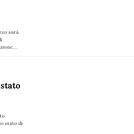
uzzo sarà
i
azione,…
 stato
ato
lo stato di