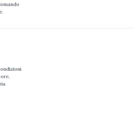
l Comando
e.
condizioni
 ore,
zia