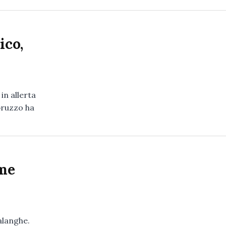
ico,
in allerta
bruzzo ha
rme
alanghe.