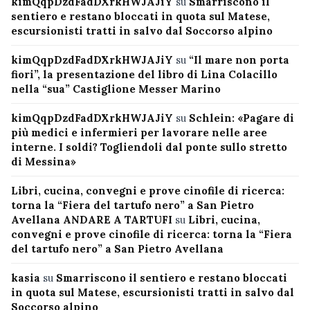
kimQqpDzdFadDXrkHWJAJiY
su
Smarriscono il
sentiero e restano bloccati in quota sul Matese,
escursionisti tratti in salvo dal Soccorso alpino
kimQqpDzdFadDXrkHWJAJiY
su
“Il mare non porta
fiori”, la presentazione del libro di Lina Colacillo
nella “sua” Castiglione Messer Marino
kimQqpDzdFadDXrkHWJAJiY
su
Schlein: «Pagare di
più medici e infermieri per lavorare nelle aree
interne. I soldi? Togliendoli dal ponte sullo stretto
di Messina»
Libri, cucina, convegni e prove cinofile di ricerca:
torna la “Fiera del tartufo nero” a San Pietro
Avellana ANDARE A TARTUFI
su
Libri, cucina,
convegni e prove cinofile di ricerca: torna la “Fiera
del tartufo nero” a San Pietro Avellana
kasia
su
Smarriscono il sentiero e restano bloccati
in quota sul Matese, escursionisti tratti in salvo dal
Soccorso alpino