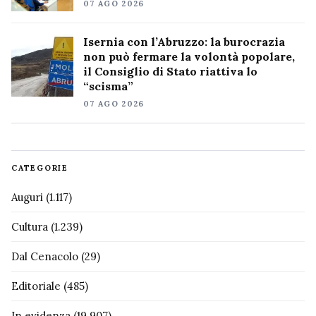
07 AGO 2026
Isernia con l’Abruzzo: la burocrazia
non può fermare la volontà popolare,
il Consiglio di Stato riattiva lo
“scisma”
07 AGO 2026
CATEGORIE
Auguri
(1.117)
Cultura
(1.239)
Dal Cenacolo
(29)
Editoriale
(485)
In evidenza
(19.907)