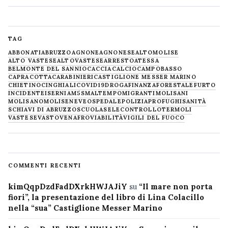
TAG
ABBONATI
ABRUZZO
AGNONE
AGNONESE
ALTOMOLISE
ALTO VASTESE
ALTOVASTESE
ARRESTO
ATESSA
BELMONTE DEL SANNIO
CACCIA
CALCIO
CAMPOBASSO
CAPRACOTTA
CARABINIERI
CASTIGLIONE MESSER MARINO
CHIETINO
CINGHIALI
COVID19
DROGA
FINANZA
FORESTALE
FURTO
INCIDENTE
ISERNIA
M5S
MALTEMPO
MIGRANTI
MOLISANI
MOLISANO
MOLISE
NEVE
OSPEDALE
POLIZIA
PROFUGHI
SANITÀ
SCHIAVI DI ABRUZZO
SCUOLA
SELECONTROLLO
TERMOLI
VASTESE
VASTO
VENAFRO
VIABILITÀ
VIGILI DEL FUOCO
COMMENTI RECENTI
kimQqpDzdFadDXrkHWJAJiY
su
“Il mare non porta
fiori”, la presentazione del libro di Lina Colacillo
nella “sua” Castiglione Messer Marino