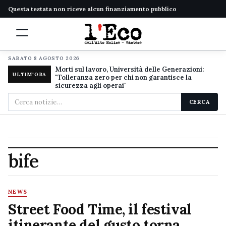
Questa testata non riceve alcun finanziamento pubblico
SABATO 8 AGOSTO 2026
Morti sul lavoro, Università delle Generazioni:
ULTIM'ORA
"Tolleranza zero per chi non garantisce la
sicurezza agli operai"
Cerca
CERCA
nel
sito
bife
NEWS
Street Food Time, il festival
itinerante del gusto torna