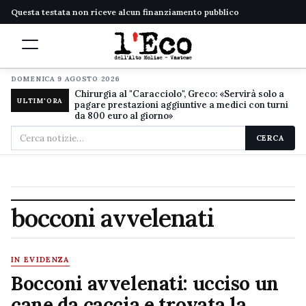
Questa testata non riceve alcun finanziamento pubblico
DOMENICA 9 AGOSTO 2026
Chirurgia al "Caracciolo", Greco: «Servirà solo a
ULTIM'ORA
pagare prestazioni aggiuntive a medici con turni
da 800 euro al giorno»
Cerca
CERCA
nel
sito
bocconi avvelenati
IN EVIDENZA
Bocconi avvelenati: ucciso un
cane da caccia e trovata la