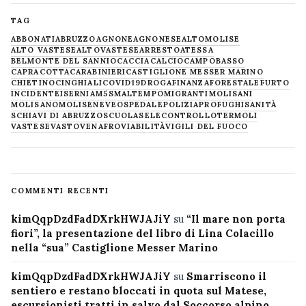
TAG
ABBONATI
ABRUZZO
AGNONE
AGNONESE
ALTOMOLISE
ALTO VASTESE
ALTOVASTESE
ARRESTO
ATESSA
BELMONTE DEL SANNIO
CACCIA
CALCIO
CAMPOBASSO
CAPRACOTTA
CARABINIERI
CASTIGLIONE MESSER MARINO
CHIETINO
CINGHIALI
COVID19
DROGA
FINANZA
FORESTALE
FURTO
INCIDENTE
ISERNIA
M5S
MALTEMPO
MIGRANTI
MOLISANI
MOLISANO
MOLISE
NEVE
OSPEDALE
POLIZIA
PROFUGHI
SANITÀ
SCHIAVI DI ABRUZZO
SCUOLA
SELECONTROLLO
TERMOLI
VASTESE
VASTO
VENAFRO
VIABILITÀ
VIGILI DEL FUOCO
COMMENTI RECENTI
kimQqpDzdFadDXrkHWJAJiY
su
“Il mare non porta
fiori”, la presentazione del libro di Lina Colacillo
nella “sua” Castiglione Messer Marino
kimQqpDzdFadDXrkHWJAJiY
su
Smarriscono il
sentiero e restano bloccati in quota sul Matese,
escursionisti tratti in salvo dal Soccorso alpino