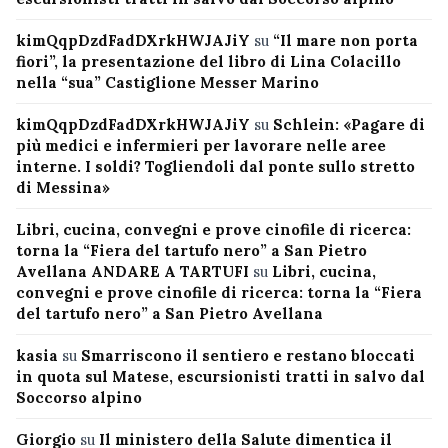
kimQqpDzdFadDXrkHWJAJiY
su
“Il mare non porta
fiori”, la presentazione del libro di Lina Colacillo
nella “sua” Castiglione Messer Marino
kimQqpDzdFadDXrkHWJAJiY
su
Schlein: «Pagare di
più medici e infermieri per lavorare nelle aree
interne. I soldi? Togliendoli dal ponte sullo stretto
di Messina»
Libri, cucina, convegni e prove cinofile di ricerca:
torna la “Fiera del tartufo nero” a San Pietro
Avellana ANDARE A TARTUFI
su
Libri, cucina,
convegni e prove cinofile di ricerca: torna la “Fiera
del tartufo nero” a San Pietro Avellana
kasia
su
Smarriscono il sentiero e restano bloccati
in quota sul Matese, escursionisti tratti in salvo dal
Soccorso alpino
Giorgio
su
Il ministero della Salute dimentica il