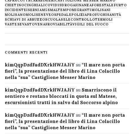
CAPRACOTTA
CARABINIERI
CASTIGLIONE MESSER MARINO
CHIETINO
CINGHIALI
COVID19
DROGA
FINANZA
FORESTALE
FURTO
INCIDENTE
ISERNIA
M5S
MALTEMPO
MIGRANTI
MOLISANI
MOLISANO
MOLISE
NEVE
OSPEDALE
POLIZIA
PROFUGHI
SANITÀ
SCHIAVI DI ABRUZZO
SCUOLA
SELECONTROLLO
TERMOLI
VASTESE
VASTO
VENAFRO
VIABILITÀ
VIGILI DEL FUOCO
COMMENTI RECENTI
kimQqpDzdFadDXrkHWJAJiY
su
“Il mare non porta
fiori”, la presentazione del libro di Lina Colacillo
nella “sua” Castiglione Messer Marino
kimQqpDzdFadDXrkHWJAJiY
su
Smarriscono il
sentiero e restano bloccati in quota sul Matese,
escursionisti tratti in salvo dal Soccorso alpino
kimQqpDzdFadDXrkHWJAJiY
su
“Il mare non porta
fiori”, la presentazione del libro di Lina Colacillo
nella “sua” Castiglione Messer Marino