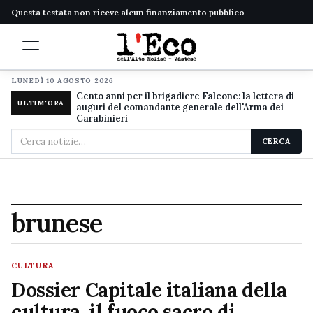
Questa testata non riceve alcun finanziamento pubblico
LUNEDÌ 10 AGOSTO 2026
Cento anni per il brigadiere Falcone: la lettera di
ULTIM'ORA
auguri del comandante generale dell'Arma dei
Carabinieri
Cerca
CERCA
nel
sito
brunese
CULTURA
Dossier Capitale italiana della
cultura, il fuoco sacro di