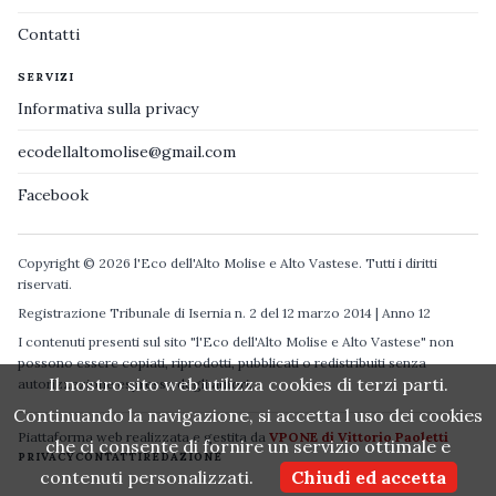
Contatti
SERVIZI
Informativa sulla privacy
ecodellaltomolise@gmail.com
Facebook
Copyright © 2026 l'Eco dell'Alto Molise e Alto Vastese. Tutti i diritti
riservati.
Registrazione Tribunale di Isernia n. 2 del 12 marzo 2014 | Anno 12
I contenuti presenti sul sito "l'Eco dell'Alto Molise e Alto Vastese" non
possono essere copiati, riprodotti, pubblicati o redistribuiti senza
Il nostro sito web utilizza cookies di terzi parti.
autorizzazione espressa degli autori.
Continuando la navigazione, si accetta l uso dei cookies
Piattaforma web realizzata e gestita da
VPONE di Vittorio Paoletti
che ci consente di fornire un servizio ottimale e
PRIVACY
CONTATTI
REDAZIONE
contenuti personalizzati.
Chiudi ed accetta