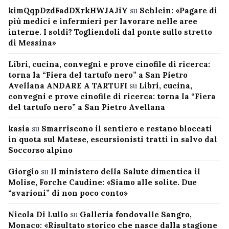
kimQqpDzdFadDXrkHWJAJiY
su
Schlein: «Pagare di
più medici e infermieri per lavorare nelle aree
interne. I soldi? Togliendoli dal ponte sullo stretto
di Messina»
Libri, cucina, convegni e prove cinofile di ricerca:
torna la “Fiera del tartufo nero” a San Pietro
Avellana ANDARE A TARTUFI
su
Libri, cucina,
convegni e prove cinofile di ricerca: torna la “Fiera
del tartufo nero” a San Pietro Avellana
kasia
su
Smarriscono il sentiero e restano bloccati
in quota sul Matese, escursionisti tratti in salvo dal
Soccorso alpino
Giorgio
su
Il ministero della Salute dimentica il
Molise, Forche Caudine: «Siamo alle solite. Due
“svarioni” di non poco conto»
Nicola Di Lullo
su
Galleria fondovalle Sangro,
Monaco: «Risultato storico che nasce dalla stagione