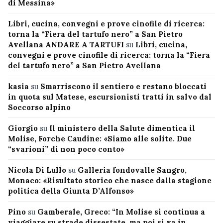
di Messina»
Libri, cucina, convegni e prove cinofile di ricerca:
torna la “Fiera del tartufo nero” a San Pietro
Avellana ANDARE A TARTUFI
su
Libri, cucina,
convegni e prove cinofile di ricerca: torna la “Fiera
del tartufo nero” a San Pietro Avellana
kasia
su
Smarriscono il sentiero e restano bloccati
in quota sul Matese, escursionisti tratti in salvo dal
Soccorso alpino
Giorgio
su
Il ministero della Salute dimentica il
Molise, Forche Caudine: «Siamo alle solite. Due
“svarioni” di non poco conto»
Nicola Di Lullo
su
Galleria fondovalle Sangro,
Monaco: «Risultato storico che nasce dalla stagione
politica della Giunta D’Alfonso»
Pino
su
Gamberale, Greco: “In Molise si continua a
viaggiare su strade dissestate, ma poi si va in