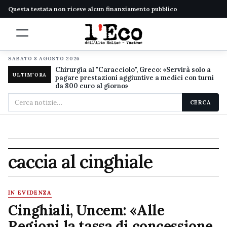
Questa testata non riceve alcun finanziamento pubblico
SABATO 8 AGOSTO 2026
Chirurgia al "Caracciolo", Greco: «Servirà solo a
ULTIM'ORA
pagare prestazioni aggiuntive a medici con turni
da 800 euro al giorno»
Cerca
CERCA
nel
sito
caccia al cinghiale
IN EVIDENZA
Cinghiali, Uncem: «Alle
Regioni la tassa di concessione