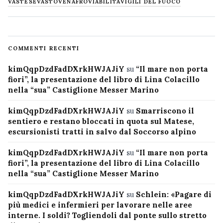
VASTESE
VASTO
VENAFRO
VIABILITÀ
VIGILI DEL FUOCO
COMMENTI RECENTI
kimQqpDzdFadDXrkHWJAJiY
su
“Il mare non porta
fiori”, la presentazione del libro di Lina Colacillo
nella “sua” Castiglione Messer Marino
kimQqpDzdFadDXrkHWJAJiY
su
Smarriscono il
sentiero e restano bloccati in quota sul Matese,
escursionisti tratti in salvo dal Soccorso alpino
kimQqpDzdFadDXrkHWJAJiY
su
“Il mare non porta
fiori”, la presentazione del libro di Lina Colacillo
nella “sua” Castiglione Messer Marino
kimQqpDzdFadDXrkHWJAJiY
su
Schlein: «Pagare di
più medici e infermieri per lavorare nelle aree
interne. I soldi? Togliendoli dal ponte sullo stretto