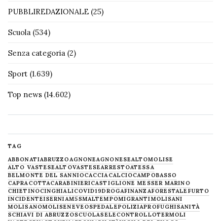
PUBBLIREDAZIONALE
(25)
Scuola
(534)
Senza categoria
(2)
Sport
(1.639)
Top news
(14.602)
TAG
ABBONATI
ABRUZZO
AGNONE
AGNONESE
ALTOMOLISE
ALTO VASTESE
ALTOVASTESE
ARRESTO
ATESSA
BELMONTE DEL SANNIO
CACCIA
CALCIO
CAMPOBASSO
CAPRACOTTA
CARABINIERI
CASTIGLIONE MESSER MARINO
CHIETINO
CINGHIALI
COVID19
DROGA
FINANZA
FORESTALE
FURTO
INCIDENTE
ISERNIA
M5S
MALTEMPO
MIGRANTI
MOLISANI
MOLISANO
MOLISE
NEVE
OSPEDALE
POLIZIA
PROFUGHI
SANITÀ
SCHIAVI DI ABRUZZO
SCUOLA
SELECONTROLLO
TERMOLI