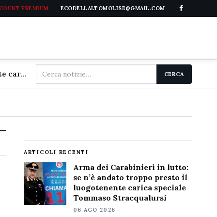
CCOUNT PREMIUM
ECODELLALTOMOLISE@GMAIL.COM
Cerca
Arma dei Carabinieri in lutto: se n'è andato troppo presto il luogotenente carica speciale Tommaso Stracqualursi
CERCA
nel
sito
ARTICOLI RECENTI
Arma dei Carabinieri in lutto:
se n’è andato troppo presto il
luogotenente carica speciale
Tommaso Stracqualursi
06 AGO 2026