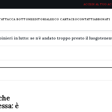
ACCEDI AL TUO A
L'ATTACCA BOTTONE
EDITORIALE
ECO CARTACEO
CONTATTI
ABBONATI
che
ssa: è