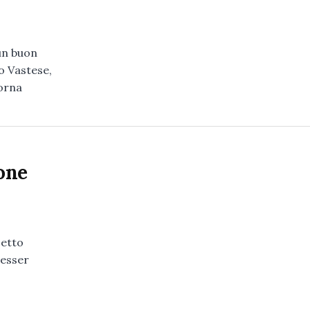
un buon
o Vastese,
forna
ione
etto
Messer