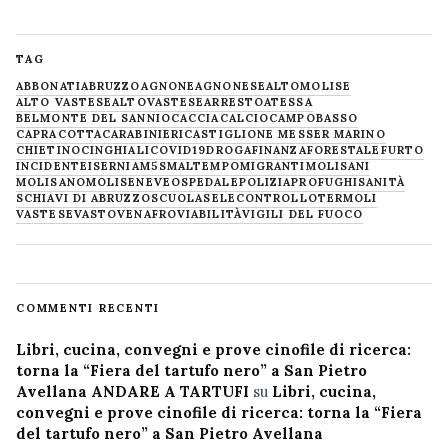
TAG
ABBONATI
ABRUZZO
AGNONE
AGNONESE
ALTOMOLISE
ALTO VASTESE
ALTOVASTESE
ARRESTO
ATESSA
BELMONTE DEL SANNIO
CACCIA
CALCIO
CAMPOBASSO
CAPRACOTTA
CARABINIERI
CASTIGLIONE MESSER MARINO
CHIETINO
CINGHIALI
COVID19
DROGA
FINANZA
FORESTALE
FURTO
INCIDENTE
ISERNIA
M5S
MALTEMPO
MIGRANTI
MOLISANI
MOLISANO
MOLISE
NEVE
OSPEDALE
POLIZIA
PROFUGHI
SANITÀ
SCHIAVI DI ABRUZZO
SCUOLA
SELECONTROLLO
TERMOLI
VASTESE
VASTO
VENAFRO
VIABILITÀ
VIGILI DEL FUOCO
COMMENTI RECENTI
Libri, cucina, convegni e prove cinofile di ricerca:
torna la “Fiera del tartufo nero” a San Pietro
Avellana ANDARE A TARTUFI
su
Libri, cucina,
convegni e prove cinofile di ricerca: torna la “Fiera
del tartufo nero” a San Pietro Avellana