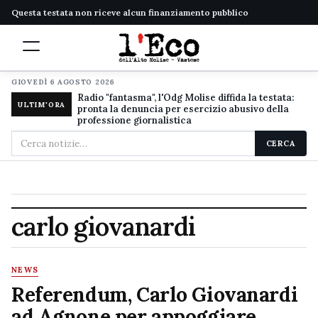
Questa testata non riceve alcun finanziamento pubblico
GIOVEDÌ 6 AGOSTO 2026
Radio "fantasma", l'Odg Molise diffida la testata:
ULTIM'ORA
pronta la denuncia per esercizio abusivo della
professione giornalistica
Cerca
CERCA
nel
sito
carlo giovanardi
NEWS
Referendum, Carlo Giovanardi
ad Agnone per appoggiare