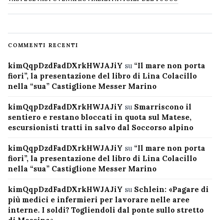
COMMENTI RECENTI
kimQqpDzdFadDXrkHWJAJiY
su
“Il mare non porta
fiori”, la presentazione del libro di Lina Colacillo
nella “sua” Castiglione Messer Marino
kimQqpDzdFadDXrkHWJAJiY
su
Smarriscono il
sentiero e restano bloccati in quota sul Matese,
escursionisti tratti in salvo dal Soccorso alpino
kimQqpDzdFadDXrkHWJAJiY
su
“Il mare non porta
fiori”, la presentazione del libro di Lina Colacillo
nella “sua” Castiglione Messer Marino
kimQqpDzdFadDXrkHWJAJiY
su
Schlein: «Pagare di
più medici e infermieri per lavorare nelle aree
interne. I soldi? Togliendoli dal ponte sullo stretto