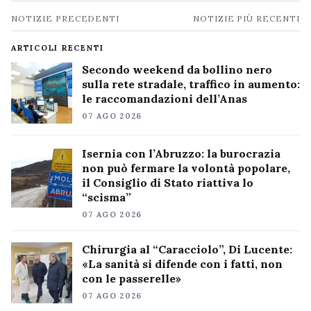
Navigazione
NOTIZIE PRECEDENTI
NOTIZIE PIÙ RECENTI
notizie
ARTICOLI RECENTI
Secondo weekend da bollino nero
sulla rete stradale, traffico in aumento:
le raccomandazioni dell’Anas
07 AGO 2026
Isernia con l’Abruzzo: la burocrazia
non può fermare la volontà popolare,
il Consiglio di Stato riattiva lo
“scisma”
07 AGO 2026
Chirurgia al “Caracciolo”, Di Lucente:
«La sanità si difende con i fatti, non
con le passerelle»
07 AGO 2026