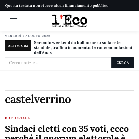
Questa testata non riceve alcun finanziamento pubblico
VENERDÌ 7 AGOSTO 2026
Secondo weekend da bollino nero sulla rete
ULTIM'ORA
stradale, traffico in aumento: le raccomandazioni
dell'Anas
Cerca
CERCA
nel
sito
castelverrino
EDITORIALE
Sindaci eletti con 35 voti, ecco
perché il quorum elettorale è