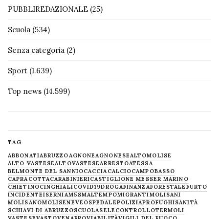
PUBBLIREDAZIONALE
(25)
Scuola
(534)
Senza categoria
(2)
Sport
(1.639)
Top news
(14.599)
TAG
ABBONATI
ABRUZZO
AGNONE
AGNONESE
ALTOMOLISE
ALTO VASTESE
ALTOVASTESE
ARRESTO
ATESSA
BELMONTE DEL SANNIO
CACCIA
CALCIO
CAMPOBASSO
CAPRACOTTA
CARABINIERI
CASTIGLIONE MESSER MARINO
CHIETINO
CINGHIALI
COVID19
DROGA
FINANZA
FORESTALE
FURTO
INCIDENTE
ISERNIA
M5S
MALTEMPO
MIGRANTI
MOLISANI
MOLISANO
MOLISE
NEVE
OSPEDALE
POLIZIA
PROFUGHI
SANITÀ
SCHIAVI DI ABRUZZO
SCUOLA
SELECONTROLLO
TERMOLI
VASTESE
VASTO
VENAFRO
VIABILITÀ
VIGILI DEL FUOCO