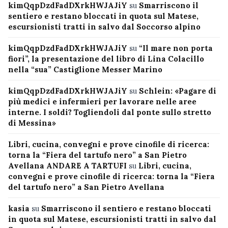
kimQqpDzdFadDXrkHWJAJiY
su
Smarriscono il
sentiero e restano bloccati in quota sul Matese,
escursionisti tratti in salvo dal Soccorso alpino
kimQqpDzdFadDXrkHWJAJiY
su
“Il mare non porta
fiori”, la presentazione del libro di Lina Colacillo
nella “sua” Castiglione Messer Marino
kimQqpDzdFadDXrkHWJAJiY
su
Schlein: «Pagare di
più medici e infermieri per lavorare nelle aree
interne. I soldi? Togliendoli dal ponte sullo stretto
di Messina»
Libri, cucina, convegni e prove cinofile di ricerca:
torna la “Fiera del tartufo nero” a San Pietro
Avellana ANDARE A TARTUFI
su
Libri, cucina,
convegni e prove cinofile di ricerca: torna la “Fiera
del tartufo nero” a San Pietro Avellana
kasia
su
Smarriscono il sentiero e restano bloccati
in quota sul Matese, escursionisti tratti in salvo dal