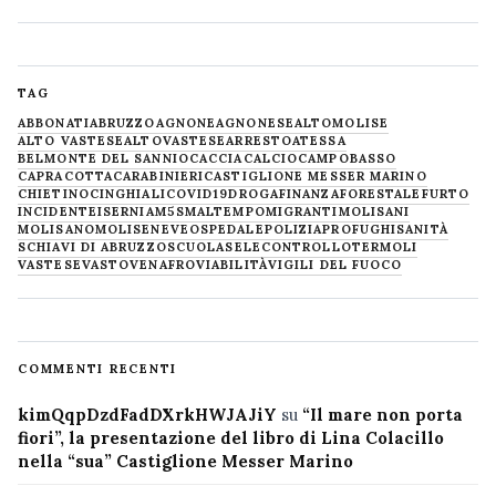
TAG
ABBONATI
ABRUZZO
AGNONE
AGNONESE
ALTOMOLISE
ALTO VASTESE
ALTOVASTESE
ARRESTO
ATESSA
BELMONTE DEL SANNIO
CACCIA
CALCIO
CAMPOBASSO
CAPRACOTTA
CARABINIERI
CASTIGLIONE MESSER MARINO
CHIETINO
CINGHIALI
COVID19
DROGA
FINANZA
FORESTALE
FURTO
INCIDENTE
ISERNIA
M5S
MALTEMPO
MIGRANTI
MOLISANI
MOLISANO
MOLISE
NEVE
OSPEDALE
POLIZIA
PROFUGHI
SANITÀ
SCHIAVI DI ABRUZZO
SCUOLA
SELECONTROLLO
TERMOLI
VASTESE
VASTO
VENAFRO
VIABILITÀ
VIGILI DEL FUOCO
COMMENTI RECENTI
kimQqpDzdFadDXrkHWJAJiY
su
“Il mare non porta
fiori”, la presentazione del libro di Lina Colacillo
nella “sua” Castiglione Messer Marino