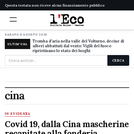
Questa testata non riceve alcun finanziamento pubblico
SABATO 8 AGOSTO 2026
Tromba d'aria nella valle del Volturno, decine di
ULTIM'ORA
alberi abbattuti dal vento: Vigili del fuoco
ripristinano lo stato dei luoghi
Cerca
CERCA
nel
sito
cina
IN EVIDENZA
Covid 19, dalla Cina mascherine
recapitate alla fonderia