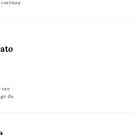
r carenza
dato
e ore
nge da
a,