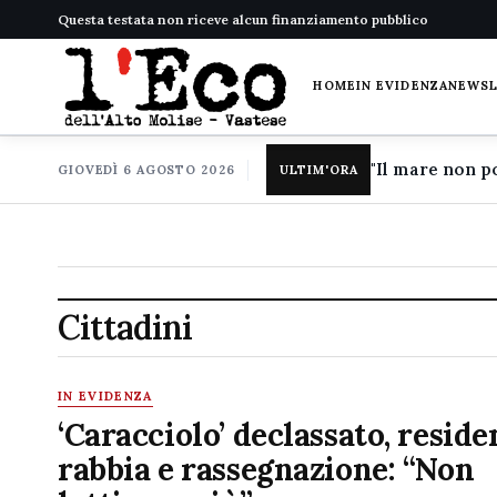
Questa testata non riceve alcun finanziamento pubblico
HOME
IN EVIDENZA
NEWS
GIOVEDÌ 6 AGOSTO 2026
ULTIM'ORA
Cittadini
IN EVIDENZA
‘Caracciolo’ declassato, reside
rabbia e rassegnazione: “Non