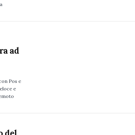
la
i
ra ad
con Pos e
eloce e
 remoto
o del