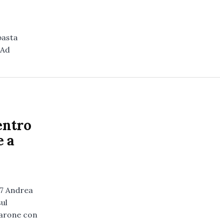
basta
 Ad
entro
e a
7 Andrea
ul
Marone con