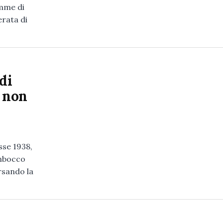
amme di
erata di
di
o non
se 1938,
imbocco
rsando la