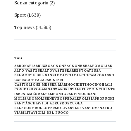
Senza categoria
(2)
Sport
(1.639)
Top news
(14.595)
TAG
ABBONATI
ABRUZZO
AGNONE
AGNONESE
ALTOMOLISE
ALTO VASTESE
ALTOVASTESE
ARRESTO
ATESSA
BELMONTE DEL SANNIO
CACCIA
CALCIO
CAMPOBASSO
CAPRACOTTA
CARABINIERI
CASTIGLIONE MESSER MARINO
CHIETINO
CINGHIALI
COVID19
DROGA
FINANZA
FORESTALE
FURTO
INCIDENTE
ISERNIA
M5S
MALTEMPO
MIGRANTI
MOLISANI
MOLISANO
MOLISE
NEVE
OSPEDALE
POLIZIA
PROFUGHI
SANITÀ
SCHIAVI DI ABRUZZO
SCUOLA
SELECONTROLLO
TERMOLI
VASTESE
VASTO
VENAFRO
VIABILITÀ
VIGILI DEL FUOCO