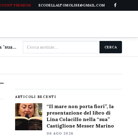
CCOUNT PREMIUM
ECODELLALTOMOLISE@GMAIL.COM
Cerca
"Il mare non porta fiori", la presentazione del libro di Lina Colacillo nella "sua" Castiglione Messer Marino
CERCA
nel
sito
ARTICOLI RECENTI
“Il mare non porta fiori”, la
presentazione del libro di
Lina Colacillo nella “sua”
Castiglione Messer Marino
06 AGO 2026