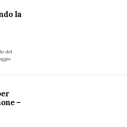
ndo la
lo del
Poggio
per
none –