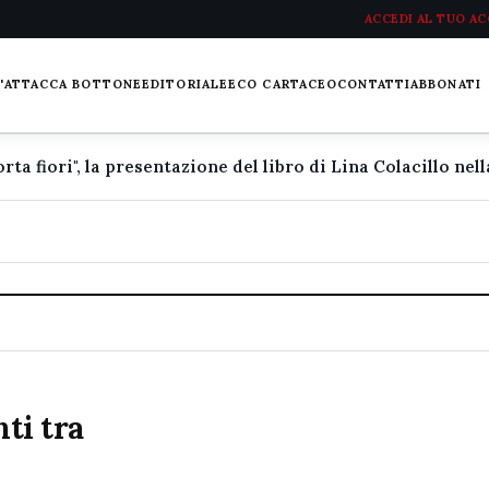
ACCEDI AL TUO A
L'ATTACCA BOTTONE
EDITORIALE
ECO CARTACEO
CONTATTI
ABBONATI
nti tra