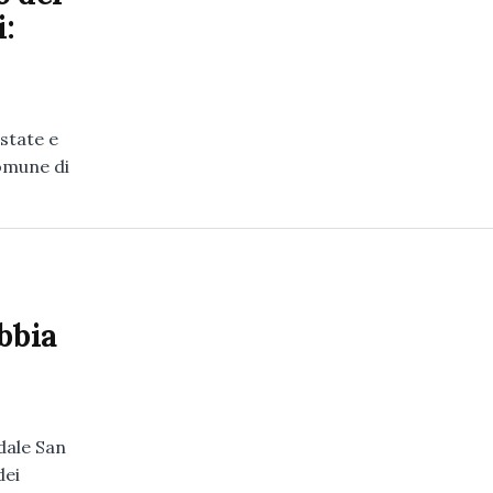
:
estate e
Comune di
bbia
dale San
dei