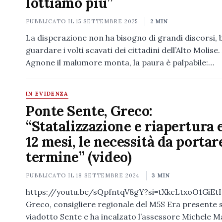
lottiamo più”
PUBBLICATO IL
15 SETTEMBRE 2025
2 MIN
La disperazione non ha bisogno di grandi discorsi, 
guardare i volti scavati dei cittadini dell’Alto Molise.
Agnone il malumore monta, la paura è palpabile:…
IN EVIDENZA
Ponte Sente, Greco:
“Statalizzazione e riapertura 
12 mesi, le necessità da portar
termine” (video)
PUBBLICATO IL
18 SETTEMBRE 2024
3 MIN
https://youtu.be/sQpfntqV8gY?si=tXkcLtxoO1GiEtI
Greco, consigliere regionale del M5S Era presente s
viadotto Sente e ha incalzato l’assessore Michele 