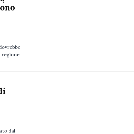
dono
e dovrebbe
i regione
di
ato dal