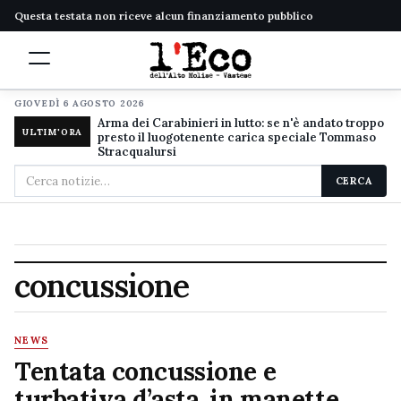
Questa testata non riceve alcun finanziamento pubblico
GIOVEDÌ 6 AGOSTO 2026
Arma dei Carabinieri in lutto: se n'è andato troppo
ULTIM'ORA
presto il luogotenente carica speciale Tommaso
Stracqualursi
Cerca
CERCA
nel
sito
concussione
NEWS
Tentata concussione e
turbativa d’asta, in manette