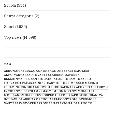
Scuola
(534)
Senza categoria
(2)
Sport
(1.639)
Top news
(14.598)
TAG
ABBONATI
ABRUZZO
AGNONE
AGNONESE
ALTOMOLISE
ALTO VASTESE
ALTOVASTESE
ARRESTO
ATESSA
BELMONTE DEL SANNIO
CACCIA
CALCIO
CAMPOBASSO
CAPRACOTTA
CARABINIERI
CASTIGLIONE MESSER MARINO
CHIETINO
CINGHIALI
COVID19
DROGA
FINANZA
FORESTALE
FURTO
INCIDENTE
ISERNIA
M5S
MALTEMPO
MIGRANTI
MOLISANI
MOLISANO
MOLISE
NEVE
OSPEDALE
POLIZIA
PROFUGHI
SANITÀ
SCHIAVI DI ABRUZZO
SCUOLA
SELECONTROLLO
TERMOLI
VASTESE
VASTO
VENAFRO
VIABILITÀ
VIGILI DEL FUOCO