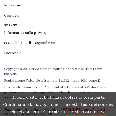
Redazione
Contatti
SERVIZI
Informativa sulla privacy
ecodellaltomolise@gmail.com
Facebook
Copyright © 2026 l'Eco dell'Alto Molise e Alto Vastese. Tutti i diritti
riservati.
Registrazione Tribunale di Isernia n. 2 del 12 marzo 2014 | Anno 12
I contenuti presenti sul sito "l'Eco dell'Alto Molise e Alto Vastese" non
possono essere copiati, riprodotti, pubblicati o redistribuiti senza
Il nostro sito web utilizza cookies di terzi parti.
autorizzazione espressa degli autori.
Continuando la navigazione, si accetta l uso dei cookies
Piattaforma web realizzata e gestita da
VPONE di Vittorio Paoletti
che ci consente di fornire un servizio ottimale e
PRIVACY
CONTATTI
REDAZIONE