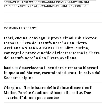
SCHIAVI DI ABRUZZO
SCUOLA
SELECONTROLLO
TERMOLI
VASTESE
VASTO
VENAFRO
VIABILITÀ
VIGILI DEL FUOCO
COMMENTI RECENTI
Libri, cucina, convegni e prove cinofile di ricerca:
torna la “Fiera del tartufo nero” a San Pietro
Avellana ANDARE A TARTUFI
su
Libri, cucina,
convegni e prove cinofile di ricerca: torna la “Fiera
del tartufo nero” a San Pietro Avellana
kasia
su
Smarriscono il sentiero e restano bloccati
in quota sul Matese, escursionisti tratti in salvo dal
Soccorso alpino
Giorgio
su
Il ministero della Salute dimentica il
Molise, Forche Caudine: «Siamo alle solite. Due
“svarioni” di non poco conto»