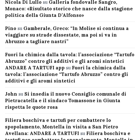
Nicola Di Lullo
su
Galleria fondovalle Sangro,
Monaco: «Risultato storico che nasce dalla stagione
politica della Giunta D’Alfonso»
Pino
su
Gamberale, Greco: “In Molise si continua a
viaggiare su strade dissestate, ma poi si va in
Abruzzo a tagliare nastri”
Fuori la chimica dalla tavola: l’associazione “Tartufo
Abruzzo” contro gli additivi e gli aromi sintetici
ANDARE A TARTUFI app
su
Fuori la chimica dalla
tavola: l’associazione “Tartufo Abruzzo” contro gli
additivi e gli aromi sintetici
John
su
Si insedia il nuovo Consiglio comunale di
Pietracatella e il sindaco Tomassone in Giunta
rispetta le quote rosa
Filiera boschiva e tartufi per combattere lo
spopolamento, Montella in visita a San Pietro
Avellana: ANDARE A TARTUFI
su
Filiera boschiva e
tartufi per combattere lo spopolamento, Montella in