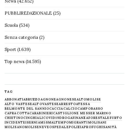
News
(42.652)
PUBBLIREDAZIONALE
(25)
Scuola
(534)
Senza categoria
(2)
Sport
(1.639)
Top news
(14.595)
TAG
ABBONATI
ABRUZZO
AGNONE
AGNONESE
ALTOMOLISE
ALTO VASTESE
ALTOVASTESE
ARRESTO
ATESSA
BELMONTE DEL SANNIO
CACCIA
CALCIO
CAMPOBASSO
CAPRACOTTA
CARABINIERI
CASTIGLIONE MESSER MARINO
CHIETINO
CINGHIALI
COVID19
DROGA
FINANZA
FORESTALE
FURTO
INCIDENTE
ISERNIA
M5S
MALTEMPO
MIGRANTI
MOLISANI
MOLISANO
MOLISE
NEVE
OSPEDALE
POLIZIA
PROFUGHI
SANITÀ