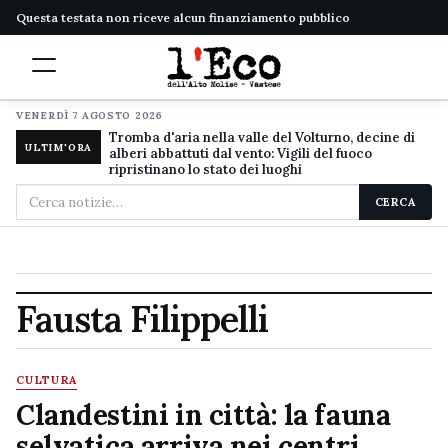
Questa testata non riceve alcun finanziamento pubblico
VENERDÌ 7 AGOSTO 2026
Tromba d'aria nella valle del Volturno, decine di
ULTIM'ORA
alberi abbattuti dal vento: Vigili del fuoco
ripristinano lo stato dei luoghi
Cerca
CERCA
nel
sito
Fausta Filippelli
CULTURA
Clandestini in città: la fauna
selvatica arriva nei centri