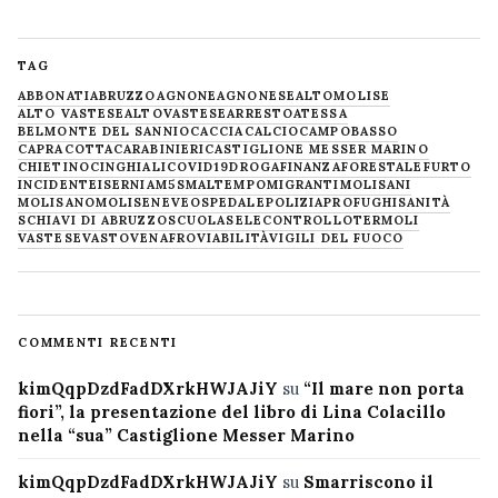
TAG
ABBONATI
ABRUZZO
AGNONE
AGNONESE
ALTOMOLISE
ALTO VASTESE
ALTOVASTESE
ARRESTO
ATESSA
BELMONTE DEL SANNIO
CACCIA
CALCIO
CAMPOBASSO
CAPRACOTTA
CARABINIERI
CASTIGLIONE MESSER MARINO
CHIETINO
CINGHIALI
COVID19
DROGA
FINANZA
FORESTALE
FURTO
INCIDENTE
ISERNIA
M5S
MALTEMPO
MIGRANTI
MOLISANI
MOLISANO
MOLISE
NEVE
OSPEDALE
POLIZIA
PROFUGHI
SANITÀ
SCHIAVI DI ABRUZZO
SCUOLA
SELECONTROLLO
TERMOLI
VASTESE
VASTO
VENAFRO
VIABILITÀ
VIGILI DEL FUOCO
COMMENTI RECENTI
kimQqpDzdFadDXrkHWJAJiY
su
“Il mare non porta
fiori”, la presentazione del libro di Lina Colacillo
nella “sua” Castiglione Messer Marino
kimQqpDzdFadDXrkHWJAJiY
su
Smarriscono il