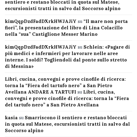
sentiero e restano bloccati in quota sul Matese,
escursionisti tratti in salvo dal Soccorso alpino
kimQqpDzdFadDXrkHWJAJiY
su
“Il mare non porta
fiori”, la presentazione del libro di Lina Colacillo
nella “sua” Castiglione Messer Marino
kimQqpDzdFadDXrkHWJAJiY
su
Schlein: «Pagare di
più medici e infermieri per lavorare nelle aree
interne. I soldi? Togliendoli dal ponte sullo stretto
di Messina»
Libri, cucina, convegni e prove cinofile di ricerca:
torna la “Fiera del tartufo nero” a San Pietro
Avellana ANDARE A TARTUFI
su
Libri, cucina,
convegni e prove cinofile di ricerca: torna la “Fiera
del tartufo nero” a San Pietro Avellana
kasia
su
Smarriscono il sentiero e restano bloccati
in quota sul Matese, escursionisti tratti in salvo dal
Soccorso alpino