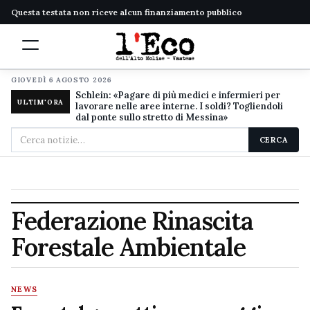
Questa testata non riceve alcun finanziamento pubblico
GIOVEDÌ 6 AGOSTO 2026
Schlein: «Pagare di più medici e infermieri per
ULTIM'ORA
lavorare nelle aree interne. I soldi? Togliendoli
dal ponte sullo stretto di Messina»
Cerca
CERCA
nel
sito
Federazione Rinascita
Forestale Ambientale
NEWS