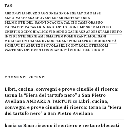
TAG
ABBONATI
ABRUZZO
AGNONE
AGNONESE
ALTOMOLISE
ALTO VASTESE
ALTOVASTESE
ARRESTO
ATESSA
BELMONTE DEL SANNIO
CACCIA
CALCIO
CAMPOBASSO
CAPRACOTTA
CARABINIERI
CASTIGLIONE MESSER MARINO
CHIETINO
CINGHIALI
COVID19
DROGA
FINANZA
FORESTALE
FURTO
INCIDENTE
ISERNIA
M5S
MALTEMPO
MIGRANTI
MOLISANI
MOLISANO
MOLISE
NEVE
OSPEDALE
POLIZIA
PROFUGHI
SANITÀ
SCHIAVI DI ABRUZZO
SCUOLA
SELECONTROLLO
TERMOLI
VASTESE
VASTO
VENAFRO
VIABILITÀ
VIGILI DEL FUOCO
COMMENTI RECENTI
Libri, cucina, convegni e prove cinofile di ricerca:
torna la “Fiera del tartufo nero” a San Pietro
Avellana ANDARE A TARTUFI
su
Libri, cucina,
convegni e prove cinofile di ricerca: torna la “Fiera
del tartufo nero” a San Pietro Avellana
kasia
su
Smarriscono il sentiero e restano bloccati