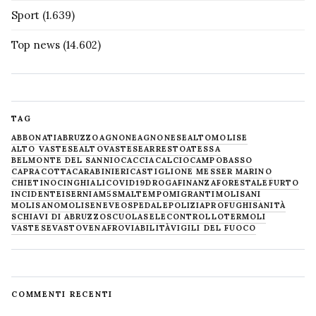
Sport
(1.639)
Top news
(14.602)
TAG
ABBONATI
ABRUZZO
AGNONE
AGNONESE
ALTOMOLISE
ALTO VASTESE
ALTOVASTESE
ARRESTO
ATESSA
BELMONTE DEL SANNIO
CACCIA
CALCIO
CAMPOBASSO
CAPRACOTTA
CARABINIERI
CASTIGLIONE MESSER MARINO
CHIETINO
CINGHIALI
COVID19
DROGA
FINANZA
FORESTALE
FURTO
INCIDENTE
ISERNIA
M5S
MALTEMPO
MIGRANTI
MOLISANI
MOLISANO
MOLISE
NEVE
OSPEDALE
POLIZIA
PROFUGHI
SANITÀ
SCHIAVI DI ABRUZZO
SCUOLA
SELECONTROLLO
TERMOLI
VASTESE
VASTO
VENAFRO
VIABILITÀ
VIGILI DEL FUOCO
COMMENTI RECENTI