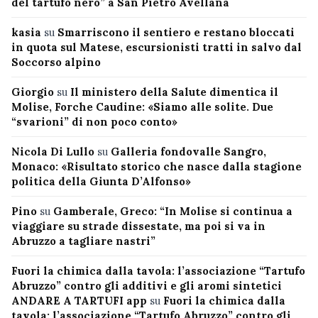
del tartufo nero” a San Pietro Avellana
kasia
su
Smarriscono il sentiero e restano bloccati
in quota sul Matese, escursionisti tratti in salvo dal
Soccorso alpino
Giorgio
su
Il ministero della Salute dimentica il
Molise, Forche Caudine: «Siamo alle solite. Due
“svarioni” di non poco conto»
Nicola Di Lullo
su
Galleria fondovalle Sangro,
Monaco: «Risultato storico che nasce dalla stagione
politica della Giunta D’Alfonso»
Pino
su
Gamberale, Greco: “In Molise si continua a
viaggiare su strade dissestate, ma poi si va in
Abruzzo a tagliare nastri”
Fuori la chimica dalla tavola: l’associazione “Tartufo
Abruzzo” contro gli additivi e gli aromi sintetici
ANDARE A TARTUFI app
su
Fuori la chimica dalla
tavola: l’associazione “Tartufo Abruzzo” contro gli