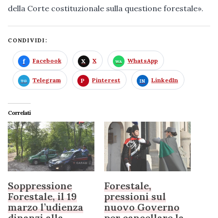
della Corte costituzionale sulla questione forestale».
CONDIVIDI:
Facebook
X
WhatsApp
Telegram
Pinterest
LinkedIn
Correlati
Soppressione
Forestale,
Forestale, il 19
pressioni sul
marzo l’udienza
nuovo Governo
dinanzi alla
per cancellare la