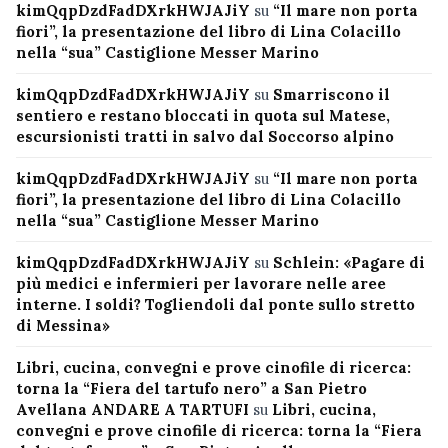
kimQqpDzdFadDXrkHWJAJiY
su
“Il mare non porta
fiori”, la presentazione del libro di Lina Colacillo
nella “sua” Castiglione Messer Marino
kimQqpDzdFadDXrkHWJAJiY
su
Smarriscono il
sentiero e restano bloccati in quota sul Matese,
escursionisti tratti in salvo dal Soccorso alpino
kimQqpDzdFadDXrkHWJAJiY
su
“Il mare non porta
fiori”, la presentazione del libro di Lina Colacillo
nella “sua” Castiglione Messer Marino
kimQqpDzdFadDXrkHWJAJiY
su
Schlein: «Pagare di
più medici e infermieri per lavorare nelle aree
interne. I soldi? Togliendoli dal ponte sullo stretto
di Messina»
Libri, cucina, convegni e prove cinofile di ricerca:
torna la “Fiera del tartufo nero” a San Pietro
Avellana ANDARE A TARTUFI
su
Libri, cucina,
convegni e prove cinofile di ricerca: torna la “Fiera