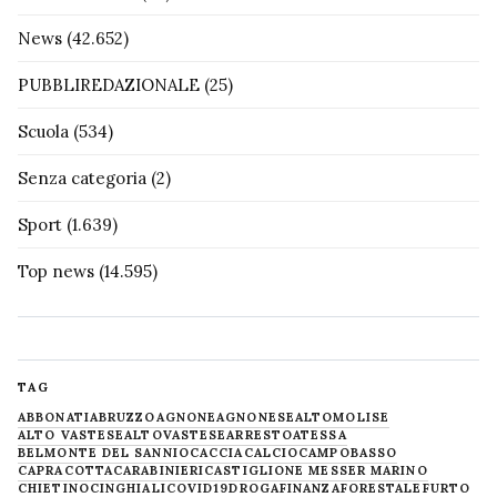
News
(42.652)
PUBBLIREDAZIONALE
(25)
Scuola
(534)
Senza categoria
(2)
Sport
(1.639)
Top news
(14.595)
TAG
ABBONATI
ABRUZZO
AGNONE
AGNONESE
ALTOMOLISE
ALTO VASTESE
ALTOVASTESE
ARRESTO
ATESSA
BELMONTE DEL SANNIO
CACCIA
CALCIO
CAMPOBASSO
CAPRACOTTA
CARABINIERI
CASTIGLIONE MESSER MARINO
CHIETINO
CINGHIALI
COVID19
DROGA
FINANZA
FORESTALE
FURTO