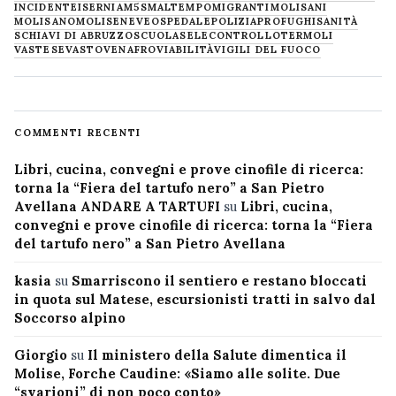
INCIDENTE
ISERNIA
M5S
MALTEMPO
MIGRANTI
MOLISANI
MOLISANO
MOLISE
NEVE
OSPEDALE
POLIZIA
PROFUGHI
SANITÀ
SCHIAVI DI ABRUZZO
SCUOLA
SELECONTROLLO
TERMOLI
VASTESE
VASTO
VENAFRO
VIABILITÀ
VIGILI DEL FUOCO
COMMENTI RECENTI
Libri, cucina, convegni e prove cinofile di ricerca:
torna la “Fiera del tartufo nero” a San Pietro
Avellana ANDARE A TARTUFI
su
Libri, cucina,
convegni e prove cinofile di ricerca: torna la “Fiera
del tartufo nero” a San Pietro Avellana
kasia
su
Smarriscono il sentiero e restano bloccati
in quota sul Matese, escursionisti tratti in salvo dal
Soccorso alpino
Giorgio
su
Il ministero della Salute dimentica il
Molise, Forche Caudine: «Siamo alle solite. Due
“svarioni” di non poco conto»