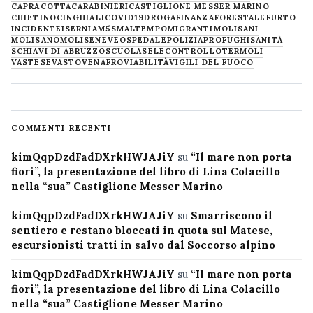
CAPRACOTTA
CARABINIERI
CASTIGLIONE MESSER MARINO
CHIETINO
CINGHIALI
COVID19
DROGA
FINANZA
FORESTALE
FURTO
INCIDENTE
ISERNIA
M5S
MALTEMPO
MIGRANTI
MOLISANI
MOLISANO
MOLISE
NEVE
OSPEDALE
POLIZIA
PROFUGHI
SANITÀ
SCHIAVI DI ABRUZZO
SCUOLA
SELECONTROLLO
TERMOLI
VASTESE
VASTO
VENAFRO
VIABILITÀ
VIGILI DEL FUOCO
COMMENTI RECENTI
kimQqpDzdFadDXrkHWJAJiY
su
“Il mare non porta
fiori”, la presentazione del libro di Lina Colacillo
nella “sua” Castiglione Messer Marino
kimQqpDzdFadDXrkHWJAJiY
su
Smarriscono il
sentiero e restano bloccati in quota sul Matese,
escursionisti tratti in salvo dal Soccorso alpino
kimQqpDzdFadDXrkHWJAJiY
su
“Il mare non porta
fiori”, la presentazione del libro di Lina Colacillo
nella “sua” Castiglione Messer Marino