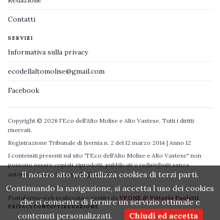
Redazione
Contatti
SERVIZI
Informativa sulla privacy
ecodellaltomolise@gmail.com
Facebook
Copyright © 2026 l'Eco dell'Alto Molise e Alto Vastese. Tutti i diritti
riservati.
Registrazione Tribunale di Isernia n. 2 del 12 marzo 2014 | Anno 12
I contenuti presenti sul sito "l'Eco dell'Alto Molise e Alto Vastese" non
possono essere copiati, riprodotti, pubblicati o redistribuiti senza
Il nostro sito web utilizza cookies di terzi parti.
autorizzazione espressa degli autori.
Continuando la navigazione, si accetta l uso dei cookies
Piattaforma web realizzata e gestita da
VPONE di Vittorio Paoletti
che ci consente di fornire un servizio ottimale e
PRIVACY
CONTATTI
REDAZIONE
contenuti personalizzati.
Chiudi ed accetta