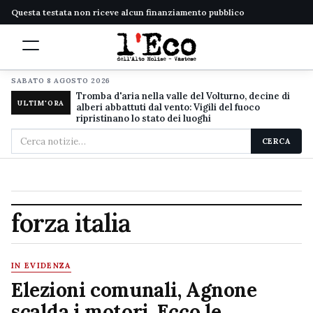
Questa testata non riceve alcun finanziamento pubblico
SABATO 8 AGOSTO 2026
Tromba d'aria nella valle del Volturno, decine di
ULTIM'ORA
alberi abbattuti dal vento: Vigili del fuoco
ripristinano lo stato dei luoghi
Cerca
CERCA
nel
sito
forza italia
IN EVIDENZA
Elezioni comunali, Agnone
scalda i motori. Ecco le