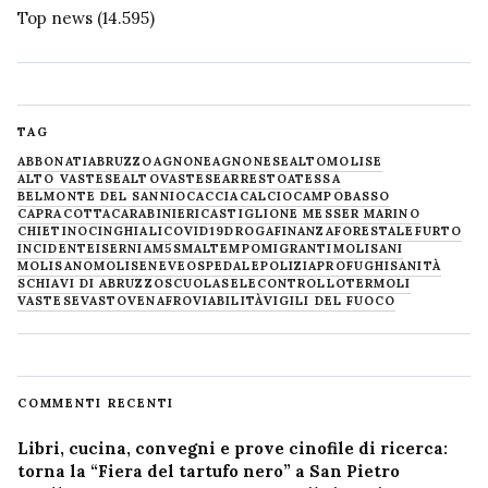
Top news
(14.595)
TAG
ABBONATI
ABRUZZO
AGNONE
AGNONESE
ALTOMOLISE
ALTO VASTESE
ALTOVASTESE
ARRESTO
ATESSA
BELMONTE DEL SANNIO
CACCIA
CALCIO
CAMPOBASSO
CAPRACOTTA
CARABINIERI
CASTIGLIONE MESSER MARINO
CHIETINO
CINGHIALI
COVID19
DROGA
FINANZA
FORESTALE
FURTO
INCIDENTE
ISERNIA
M5S
MALTEMPO
MIGRANTI
MOLISANI
MOLISANO
MOLISE
NEVE
OSPEDALE
POLIZIA
PROFUGHI
SANITÀ
SCHIAVI DI ABRUZZO
SCUOLA
SELECONTROLLO
TERMOLI
VASTESE
VASTO
VENAFRO
VIABILITÀ
VIGILI DEL FUOCO
COMMENTI RECENTI
Libri, cucina, convegni e prove cinofile di ricerca:
torna la “Fiera del tartufo nero” a San Pietro