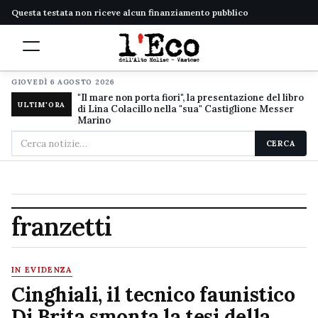
Questa testata non riceve alcun finanziamento pubblico
GIOVEDÌ 6 AGOSTO 2026
"Il mare non porta fiori", la presentazione del libro
ULTIM'ORA
di Lina Colacillo nella "sua" Castiglione Messer
Marino
Cerca
CERCA
nel
sito
franzetti
IN EVIDENZA
Cinghiali, il tecnico faunistico
Di Brita smonta la tesi della