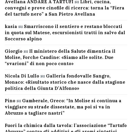
Avellana ANDARE A TARTUFI
su
Libri, cucina,
convegni e prove cinofile di ricerca: torna la “Fiera
del tartufo nero” a San Pietro Avellana
kasia
su
Smarriscono il sentiero e restano bloccati
in quota sul Matese, escursionisti tratti in salvo dal
Soccorso alpino
Giorgio
su
Il ministero della Salute dimentica il
Molise, Forche Caudine: «Siamo alle solite. Due
“svarioni” di non poco conto»
Nicola Di Lullo
su
Galleria fondovalle Sangro,
Monaco: «Risultato storico che nasce dalla stagione
politica della Giunta D’Alfonso»
Pino
su
Gamberale, Greco: “In Molise si continua a
viaggiare su strade dissestate, ma poi si va in
Abruzzo a tagliare nastri”
Fuori la chimica dalla tavola: l’associazione “Tartufo
Abruzzo” contro gli additivi e gli aromi sintetici