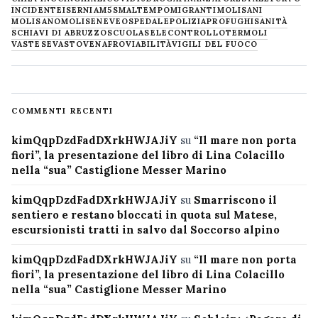
INCIDENTE
ISERNIA
M5S
MALTEMPO
MIGRANTI
MOLISANI
MOLISANO
MOLISE
NEVE
OSPEDALE
POLIZIA
PROFUGHI
SANITÀ
SCHIAVI DI ABRUZZO
SCUOLA
SELECONTROLLO
TERMOLI
VASTESE
VASTO
VENAFRO
VIABILITÀ
VIGILI DEL FUOCO
COMMENTI RECENTI
kimQqpDzdFadDXrkHWJAJiY
su
“Il mare non porta
fiori”, la presentazione del libro di Lina Colacillo
nella “sua” Castiglione Messer Marino
kimQqpDzdFadDXrkHWJAJiY
su
Smarriscono il
sentiero e restano bloccati in quota sul Matese,
escursionisti tratti in salvo dal Soccorso alpino
kimQqpDzdFadDXrkHWJAJiY
su
“Il mare non porta
fiori”, la presentazione del libro di Lina Colacillo
nella “sua” Castiglione Messer Marino