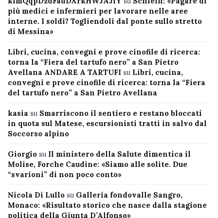
kimQqpDzdFadDXrkHWJAJiY
su
Schlein: «Pagare di
più medici e infermieri per lavorare nelle aree
interne. I soldi? Togliendoli dal ponte sullo stretto
di Messina»
Libri, cucina, convegni e prove cinofile di ricerca:
torna la “Fiera del tartufo nero” a San Pietro
Avellana ANDARE A TARTUFI
su
Libri, cucina,
convegni e prove cinofile di ricerca: torna la “Fiera
del tartufo nero” a San Pietro Avellana
kasia
su
Smarriscono il sentiero e restano bloccati
in quota sul Matese, escursionisti tratti in salvo dal
Soccorso alpino
Giorgio
su
Il ministero della Salute dimentica il
Molise, Forche Caudine: «Siamo alle solite. Due
“svarioni” di non poco conto»
Nicola Di Lullo
su
Galleria fondovalle Sangro,
Monaco: «Risultato storico che nasce dalla stagione
politica della Giunta D’Alfonso»