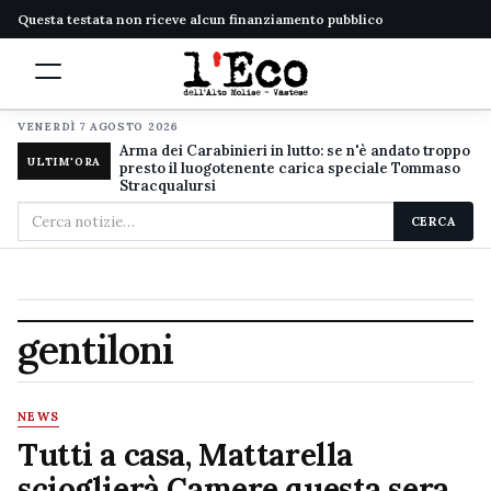
Questa testata non riceve alcun finanziamento pubblico
VENERDÌ 7 AGOSTO 2026
Arma dei Carabinieri in lutto: se n'è andato troppo
ULTIM'ORA
presto il luogotenente carica speciale Tommaso
Stracqualursi
Cerca
CERCA
nel
sito
gentiloni
NEWS
Tutti a casa, Mattarella
scioglierà Camere questa sera