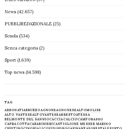
News
(42.657)
PUBBLIREDAZIONALE
(25)
Scuola
(534)
Senza categoria
(2)
Sport
(1.639)
Top news
(14.598)
TAG
ABBONATI
ABRUZZO
AGNONE
AGNONESE
ALTOMOLISE
ALTO VASTESE
ALTOVASTESE
ARRESTO
ATESSA
BELMONTE DEL SANNIO
CACCIA
CALCIO
CAMPOBASSO
CAPRACOTTA
CARABINIERI
CASTIGLIONE MESSER MARINO
CHIETINO
CINGHIALI
COVID19
DROGA
FINANZA
FORESTALE
FURTO