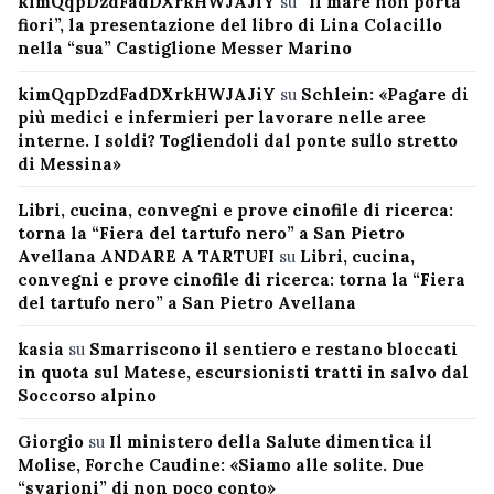
kimQqpDzdFadDXrkHWJAJiY
su
“Il mare non porta
fiori”, la presentazione del libro di Lina Colacillo
nella “sua” Castiglione Messer Marino
kimQqpDzdFadDXrkHWJAJiY
su
Schlein: «Pagare di
più medici e infermieri per lavorare nelle aree
interne. I soldi? Togliendoli dal ponte sullo stretto
di Messina»
Libri, cucina, convegni e prove cinofile di ricerca:
torna la “Fiera del tartufo nero” a San Pietro
Avellana ANDARE A TARTUFI
su
Libri, cucina,
convegni e prove cinofile di ricerca: torna la “Fiera
del tartufo nero” a San Pietro Avellana
kasia
su
Smarriscono il sentiero e restano bloccati
in quota sul Matese, escursionisti tratti in salvo dal
Soccorso alpino
Giorgio
su
Il ministero della Salute dimentica il
Molise, Forche Caudine: «Siamo alle solite. Due
“svarioni” di non poco conto»