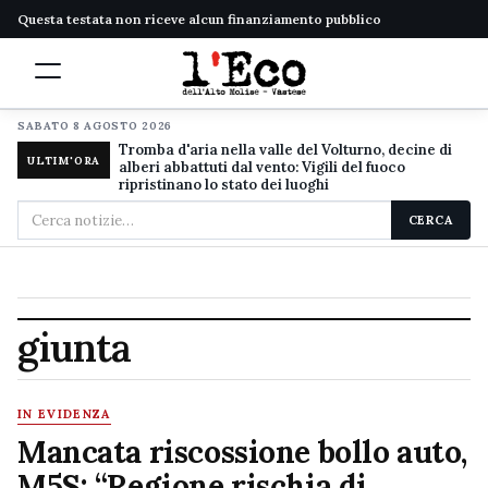
Questa testata non riceve alcun finanziamento pubblico
SABATO 8 AGOSTO 2026
Tromba d'aria nella valle del Volturno, decine di
ULTIM'ORA
alberi abbattuti dal vento: Vigili del fuoco
ripristinano lo stato dei luoghi
Cerca
CERCA
nel
sito
giunta
IN EVIDENZA
Mancata riscossione bollo auto,
M5S: “Regione rischia di