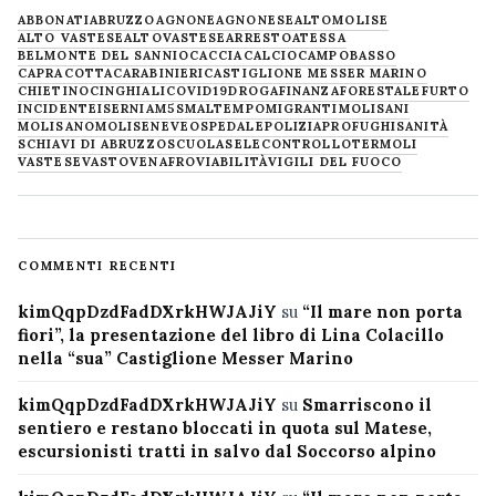
ABBONATI
ABRUZZO
AGNONE
AGNONESE
ALTOMOLISE
ALTO VASTESE
ALTOVASTESE
ARRESTO
ATESSA
BELMONTE DEL SANNIO
CACCIA
CALCIO
CAMPOBASSO
CAPRACOTTA
CARABINIERI
CASTIGLIONE MESSER MARINO
CHIETINO
CINGHIALI
COVID19
DROGA
FINANZA
FORESTALE
FURTO
INCIDENTE
ISERNIA
M5S
MALTEMPO
MIGRANTI
MOLISANI
MOLISANO
MOLISE
NEVE
OSPEDALE
POLIZIA
PROFUGHI
SANITÀ
SCHIAVI DI ABRUZZO
SCUOLA
SELECONTROLLO
TERMOLI
VASTESE
VASTO
VENAFRO
VIABILITÀ
VIGILI DEL FUOCO
COMMENTI RECENTI
kimQqpDzdFadDXrkHWJAJiY
su
“Il mare non porta
fiori”, la presentazione del libro di Lina Colacillo
nella “sua” Castiglione Messer Marino
kimQqpDzdFadDXrkHWJAJiY
su
Smarriscono il
sentiero e restano bloccati in quota sul Matese,
escursionisti tratti in salvo dal Soccorso alpino