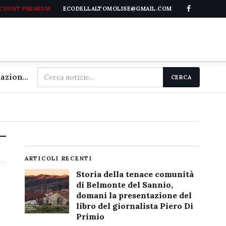
CCOUNT PREMIUM
ECODELLALTOMOLISE@GMAIL.COM
Cerca
Storia della tenace comunità di Belmonte del Sannio, domani la presentazione del libro del giornalista Piero Di Primio
CERCA
nel
sito
ARTICOLI RECENTI
Storia della tenace comunità
di Belmonte del Sannio,
domani la presentazione del
libro del giornalista Piero Di
Primio