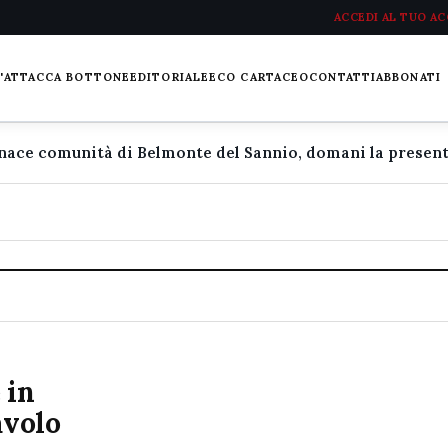
ACCEDI AL TUO A
L'ATTACCA BOTTONE
EDITORIALE
ECO CARTACEO
CONTATTI
ABBONATI
 in
avolo