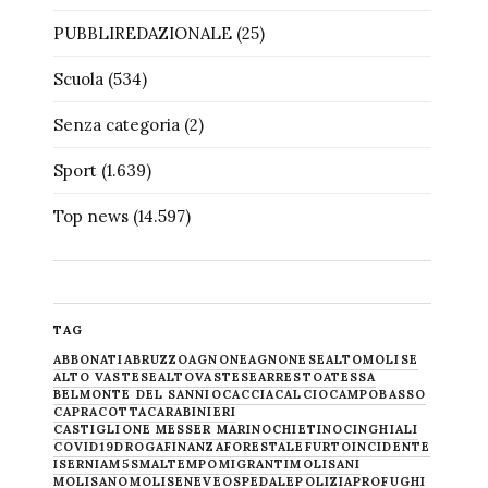
PUBBLIREDAZIONALE
(25)
Scuola
(534)
Senza categoria
(2)
Sport
(1.639)
Top news
(14.597)
TAG
ABBONATI
ABRUZZO
AGNONE
AGNONESE
ALTOMOLISE
ALTO VASTESE
ALTOVASTESE
ARRESTO
ATESSA
BELMONTE DEL SANNIO
CACCIA
CALCIO
CAMPOBASSO
CAPRACOTTA
CARABINIERI
CASTIGLIONE MESSER MARINO
CHIETINO
CINGHIALI
COVID19
DROGA
FINANZA
FORESTALE
FURTO
INCIDENTE
ISERNIA
M5S
MALTEMPO
MIGRANTI
MOLISANI
MOLISANO
MOLISE
NEVE
OSPEDALE
POLIZIA
PROFUGHI