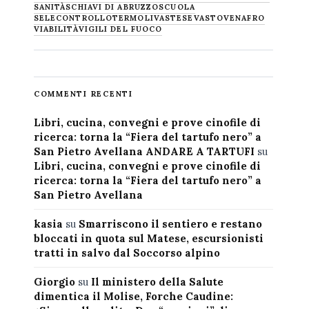
SANITÀ
SCHIAVI DI ABRUZZO
SCUOLA
SELECONTROLLO
TERMOLI
VASTESE
VASTO
VENAFRO
VIABILITÀ
VIGILI DEL FUOCO
COMMENTI RECENTI
Libri, cucina, convegni e prove cinofile di
ricerca: torna la “Fiera del tartufo nero” a
San Pietro Avellana ANDARE A TARTUFI
su
Libri, cucina, convegni e prove cinofile di
ricerca: torna la “Fiera del tartufo nero” a
San Pietro Avellana
kasia
su
Smarriscono il sentiero e restano
bloccati in quota sul Matese, escursionisti
tratti in salvo dal Soccorso alpino
Giorgio
su
Il ministero della Salute
dimentica il Molise, Forche Caudine: