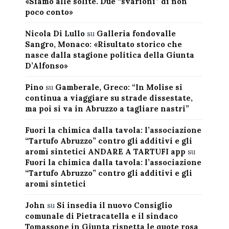
«Siamo alle solite. Due “svarioni” di non
poco conto»
Nicola Di Lullo
su
Galleria fondovalle
Sangro, Monaco: «Risultato storico che
nasce dalla stagione politica della Giunta
D’Alfonso»
Pino
su
Gamberale, Greco: “In Molise si
continua a viaggiare su strade dissestate,
ma poi si va in Abruzzo a tagliare nastri”
Fuori la chimica dalla tavola: l’associazione
“Tartufo Abruzzo” contro gli additivi e gli
aromi sintetici ANDARE A TARTUFI app
su
Fuori la chimica dalla tavola: l’associazione
“Tartufo Abruzzo” contro gli additivi e gli
aromi sintetici
John
su
Si insedia il nuovo Consiglio
comunale di Pietracatella e il sindaco
Tomassone in Giunta rispetta le quote rosa