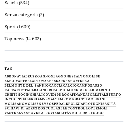
Scuola
(534)
Senza categoria
(2)
Sport
(1.639)
Top news
(14.602)
TAG
ABBONATI
ABRUZZO
AGNONE
AGNONESE
ALTOMOLISE
ALTO VASTESE
ALTOVASTESE
ARRESTO
ATESSA
BELMONTE DEL SANNIO
CACCIA
CALCIO
CAMPOBASSO
CAPRACOTTA
CARABINIERI
CASTIGLIONE MESSER MARINO
CHIETINO
CINGHIALI
COVID19
DROGA
FINANZA
FORESTALE
FURTO
INCIDENTE
ISERNIA
M5S
MALTEMPO
MIGRANTI
MOLISANI
MOLISANO
MOLISE
NEVE
OSPEDALE
POLIZIA
PROFUGHI
SANITÀ
SCHIAVI DI ABRUZZO
SCUOLA
SELECONTROLLO
TERMOLI
VASTESE
VASTO
VENAFRO
VIABILITÀ
VIGILI DEL FUOCO