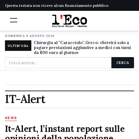
Questa testata non riceve alcun finanziamento pubblico
DOMENICA 9 AGOSTO 2026
Chirurgia al "Caracciolo", Greco: «Servirà solo a
ULTIM'ORA
pagare prestazioni aggiuntive a medici con turni
da 800 euro al giorno»
Cerca
CERCA
nel
sito
IT-Alert
NEWS
It-Alert, l’instant report sulle
opinioni della popolazione