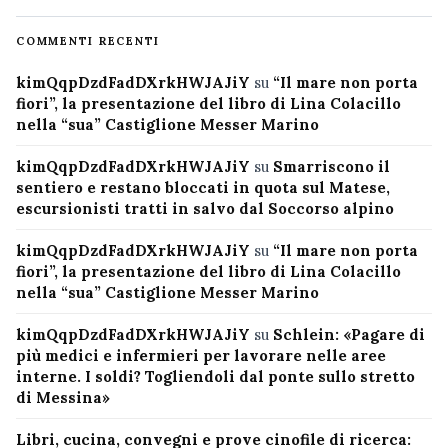
COMMENTI RECENTI
kimQqpDzdFadDXrkHWJAJiY
su
“Il mare non porta
fiori”, la presentazione del libro di Lina Colacillo
nella “sua” Castiglione Messer Marino
kimQqpDzdFadDXrkHWJAJiY
su
Smarriscono il
sentiero e restano bloccati in quota sul Matese,
escursionisti tratti in salvo dal Soccorso alpino
kimQqpDzdFadDXrkHWJAJiY
su
“Il mare non porta
fiori”, la presentazione del libro di Lina Colacillo
nella “sua” Castiglione Messer Marino
kimQqpDzdFadDXrkHWJAJiY
su
Schlein: «Pagare di
più medici e infermieri per lavorare nelle aree
interne. I soldi? Togliendoli dal ponte sullo stretto
di Messina»
Libri, cucina, convegni e prove cinofile di ricerca: