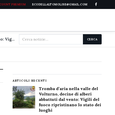
CCOUNT PREMIUM
ECODELLALTOMOLISE@GMAIL.COM
Cerca
Tromba d'aria nella valle del Volturno, decine di alberi abbattuti dal vento: Vigili del fuoco ripristinano lo stato dei luoghi
CERCA
nel
sito
ARTICOLI RECENTI
Tromba d’aria nella valle del
Volturno, decine di alberi
abbattuti dal vento: Vigili del
fuoco ripristinano lo stato dei
luoghi