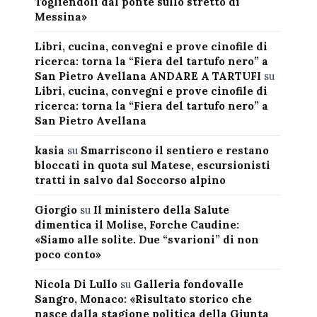
Togliendoli dal ponte sullo stretto di
Messina»
Libri, cucina, convegni e prove cinofile di
ricerca: torna la “Fiera del tartufo nero” a
San Pietro Avellana ANDARE A TARTUFI
su
Libri, cucina, convegni e prove cinofile di
ricerca: torna la “Fiera del tartufo nero” a
San Pietro Avellana
kasia
su
Smarriscono il sentiero e restano
bloccati in quota sul Matese, escursionisti
tratti in salvo dal Soccorso alpino
Giorgio
su
Il ministero della Salute
dimentica il Molise, Forche Caudine:
«Siamo alle solite. Due “svarioni” di non
poco conto»
Nicola Di Lullo
su
Galleria fondovalle
Sangro, Monaco: «Risultato storico che
nasce dalla stagione politica della Giunta