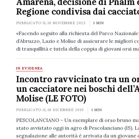
Amarena, decisione di Pnalm 
Regione condivisa dai cacciat
PUBBLICATO IL
10 NOVEMBRE 2023
1 MIN
«Facendo seguito alla richiesta del Parco Nazionale
d’Abruzzo, Lazio e Molise di assicurare le migliori c
di tranquillità e tutela della coppia di giovani orsi 
IN EVIDENZA
Incontro ravvicinato tra un o
un cacciatore nei boschi dell’
Molise (LE FOTO)
PUBBLICATO IL
18 DICEMBRE 2019
1 MIN
PESCOLANCIANO - Un esemplare di orso bruno ma
stato avvistato oggi in agro di Pescolanciano (IS). L
segnalazione alle autorità è arrivata da un giovane