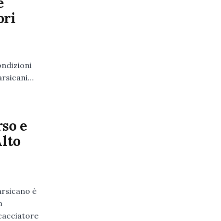
e
ori
ondizioni
marsicani…
rso e
Alto
rsicano è
a
 cacciatore