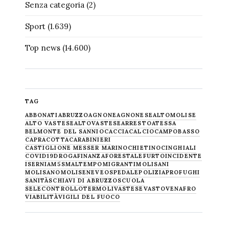
Senza categoria
(2)
Sport
(1.639)
Top news
(14.600)
TAG
ABBONATI
ABRUZZO
AGNONE
AGNONESE
ALTOMOLISE
ALTO VASTESE
ALTOVASTESE
ARRESTO
ATESSA
BELMONTE DEL SANNIO
CACCIA
CALCIO
CAMPOBASSO
CAPRACOTTA
CARABINIERI
CASTIGLIONE MESSER MARINO
CHIETINO
CINGHIALI
COVID19
DROGA
FINANZA
FORESTALE
FURTO
INCIDENTE
ISERNIA
M5S
MALTEMPO
MIGRANTI
MOLISANI
MOLISANO
MOLISE
NEVE
OSPEDALE
POLIZIA
PROFUGHI
SANITÀ
SCHIAVI DI ABRUZZO
SCUOLA
SELECONTROLLO
TERMOLI
VASTESE
VASTO
VENAFRO
VIABILITÀ
VIGILI DEL FUOCO