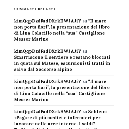
COMMENTI RECENTI
kimQqpDzdFadDXrkHWJAJiY
su
“Il mare
non porta fiori”, la presentazione del libro
di Lina Colacillo nella “sua” Castiglione
Messer Marino
kimQqpDzdFadDXrkHWJAJiY
su
Smarriscono il sentiero e restano bloccati
in quota sul Matese, escursionisti tratti in
salvo dal Soccorso alpino
kimQqpDzdFadDXrkHWJAJiY
su
“Il mare
non porta fiori”, la presentazione del libro
di Lina Colacillo nella “sua” Castiglione
Messer Marino
kimQqpDzdFadDXrkHWJAJiY
su
Schlein:
«Pagare di più medici e infermieri per
lavorare nelle aree interne. I soldi?