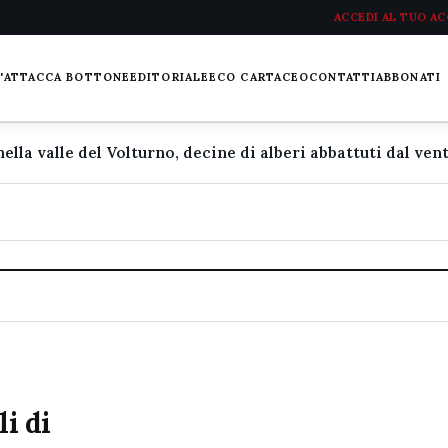
ACCEDI AL TUO A
L'ATTACCA BOTTONE
EDITORIALE
ECO CARTACEO
CONTATTI
ABBONATI
li di